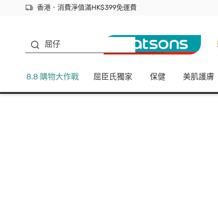
香港．消費淨值滿HK$399免運費
立即成為易賞錢會員盡享獨家優惠
首次APP下單買滿$450 輸入 NEWAPP 即減$50
生蠔BB
屈仔
8.8 購物大作戰
屈臣氏獨家
保健
美肌護膚