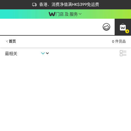
首次APP下单买满$450 输入 NEWAPP 即减$50
立即成为易赏钱会员尽享独家优惠
香港．消费净值满HK$399免运费
门店 及 服务
0
首页
0 件货品