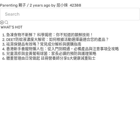
Parenting 親子
/
2 years ago
by 屈小妹
42388
WHAT’S HOT
急凍食物不新鮮？ 科學揭密：你不知道的鎖鮮技術！
DEET防蚊液濃度大解密：如何根據活動選擇最適合您的產品？
袪濕保健品有效嗎？常見成分解析與選購指南
香港新手養寵物懶人包：從入門到精通，必備產品與注意事項全攻略
兒童濕疹與金黃葡萄球菌：家長必讀的預防與護理策略
體重管理由日常做起 註冊營養師分享5大健康減重貼士