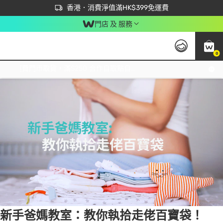
首次APP下單買滿$450 輸入 NEWAPP 即減$50
立即成為易賞錢會員盡享獨家優惠
香港．消費淨值滿HK$399免運費
門店 及 服務
0
Tag:
走佬袋
1 item(s) found
免運費門市取貨，滿$250 合作自取點自取免運費，淨額消費滿$399，免費送貨上門！
新手爸媽教室：教你執拾走佬百寶袋！