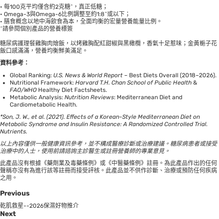
• 每100克平均僅含約2克糖^，真正低糖；
• Omega-3與Omega-6比例調整至約1:8^或以下；
• 膳食概念以地中海飲食為本，全面均衡的宏量營養能量比例。
^請參閱個別產品的營養標簽
糖尿病護理餐雞胸肉燴飯，以烤雞胸配紅甜椒與黑橄欖，香氣十足惹味；金黃梔子花
飯口感滿滿，營養均衡鮮美滿足。
資料參考：
Global Ranking:
U.S. News & World Report
– Best Diets Overall (2018–2026).
Nutritional Framework:
Harvard T.H. Chan School of Public Health
&
FAO/WHO
Healthy Diet Factsheets.
Metabolic Analysis:
Nutrition Reviews
: Mediterranean Diet and
Cardiometabolic Health.
*Son, J. W., et al. (2021). Effects of a Korean-Style Mediterranean Diet on
Metabolic Syndrome and Insulin Resistance: A Randomized Controlled Trial.
Nutrients.
以上內容僅供一般健康資訊參考，並不構成醫療診斷或治療建議。糖尿病患者或接受
治療中的人士，使用前請諮詢主診醫生或註冊營養師的專業意見。
此產品沒有根據《藥劑業及毒藥條例》或《中醫藥條例》註冊。為此產品作出的任何
聲稱亦沒有為進行該等註冊而接受評核。此產品並不供作診斷、治療或預防任何疾病
之用。
Previous
乾肌救星--2026保濕好物推介
Next