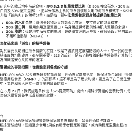
研究中的韓式地中海飲食模，即以
5:2:3 能量貢獻比例
（即50% 複合碳水、20% 蛋
白質及 30% 優質脂肪），把以米飯為主食的飲食習慣融入地中海飲食模式中。523並
非指「飯菜肉」的體積分量，而是指一餐中
宏量營養素對身體提供的能量比例
：
50% 碳水化合物
：嚴選全穀物及豆類等複合來源，支持穩定的能量釋放。
20% 蛋白質
：選用魚類及優質蛋白，為身體提供修復與維持肌肉質量的來源。
30% 脂肪
：這是地中海模式的靈魂。嚴選優質油脂及堅果，確保攝取足夠的單元
不飽和脂肪酸（MUFAs）。
為忙碌家庭「減負」的精準營養
對於需要長期關注飲食健康的家庭，或是正處於特定護理階段的人士，每一餐的營養
精確度與均衡護理，都至關重要。523 的設計，是為了將複雜的精準營養學計算轉化
為照顧者安心又簡單的選擇。
醫護級的專業把關：從實驗室到餐桌的守護
MEDI.SOLA®以 523 標準研發的護理餐，經過專家層層把關，確保其符合韓國「特殊
醫療用途食品（FSMP）」的高標準。這不單是為了追求均衡，更是為了在日常生活
中，為你和家人建立一道專業的營養防線。
在 5 月 23 日，我們誠邀各位從「523健康密碼」開始，讓科學實證的營養比例，成
為追求優質營養生活最穩固的起點。
MEDI.SOLA®糖尿病護理餐是糖尿病患者專屬膳食，營養經過精准計算。
臨床實驗證明，連續至少食用3周或有助患者穩定膽固醇，或有助穩定空腹血糖指
數。