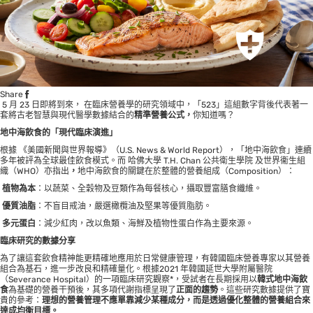
Share
5 月 23 日即將到來， 在臨床營養學的研究領域中，「523」這組數字背後代表著一
套將古老智慧與現代醫學數據結合的
精準營養公式，
你知道嗎？
地中海飲食的「現代臨床演進」
根據 《美國新聞與世界報導》（U.S. News & World Report），「地中海飲食」連續
多年被評為全球最佳飲食模式。而 哈佛大學 T.H. Chan 公共衛生學院 及世界衞生組
織（WHO）亦指出
，
地中海飲食的關鍵在於整體的營養組成（Composition）：
植物為本
：以蔬菜、全穀物及豆類作為每餐核心，攝取豐富膳食纖維。
優質油脂
：不盲目戒油，嚴選橄欖油及堅果等優質脂肪。
多元蛋白
：減少紅肉，改以魚類、海鮮及植物性蛋白作為主要來源。
臨床研究的數據分享
為了讓這套飲食精神能更精確地應用於日常健康管理，有韓國臨床營養專家以其營養
組合為基石，進一步改良和精確量化。根據2021 年韓國延世大學附屬醫院
（Severance Hospital）的一項臨床研究觀察*，受試者在長期採用以
韓式地中海飲
食
為基礎的營養干預後，其多項代謝指標呈現了
正面的趨勢
。這些研究數據提供了寶
貴的參考：
理想的營養管理不應單靠減少某種成分，而是透過優化整體的營養組合來
達成均衡目標。