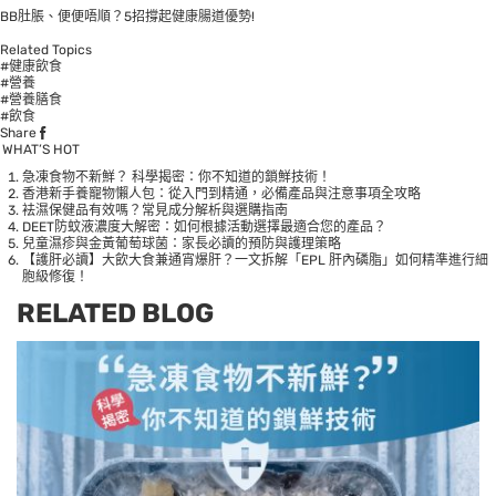
BB肚脹、便便唔順？5招撐起健康腸道優勢!
Related Topics
#健康飲食
#營養
#營養膳食
#飲食
Share
WHAT’S HOT
急凍食物不新鮮？ 科學揭密：你不知道的鎖鮮技術！
香港新手養寵物懶人包：從入門到精通，必備產品與注意事項全攻略
袪濕保健品有效嗎？常見成分解析與選購指南
DEET防蚊液濃度大解密：如何根據活動選擇最適合您的產品？
兒童濕疹與金黃葡萄球菌：家長必讀的預防與護理策略
【護肝必讀】大飲大食兼通宵爆肝？一文拆解「EPL 肝內磷脂」如何精準進行細
胞級修復！
RELATED BLOG