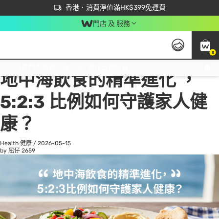
首次APP下單買滿$450 輸入 NEWAPP 即減$50
立即成為易賞錢會員盡享獨家優惠
香港．消費淨值滿HK$399免運費
門店 及 服務
0
All
Beauty 美容
He
免運費門市取貨，滿$250 合作自取點自取免運費，淨額消費滿$399，免費送貨上門！
地中海飲食的精準進化 ，
5:2:3 比例如何守護家人健
康？
Health 健康
/
2026-05-15
by 屈仔
2659