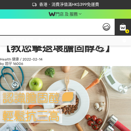
首次APP下單買滿$450 輸入 NEWAPP 即減$50
立即成為易賞錢會員盡享獨家優惠
香港．消費淨值滿HK$399免運費
門店 及 服務
0
All
Beauty 美容
He
免運費門市取貨，滿$250 合作自取點自取免運費，淨額消費滿$399，免費送貨上門！
【教您擊退壞膽固醇💪】
Health 健康
/
2022-02-14
by 屈仔
16006