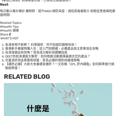
【擊退口罩肌】肌膚都要抗疫！口罩肌洗面產品推介
Next
每日數以萬計確診 藥劑師：提升NAD+預防染疫、減低病毒複製力 助輕症患者縮短康
復時間!
Related Topics
#Health Tips
#Health 健康
Share
WHAT’S HOT
急凍食物不新鮮？ 科學揭密：你不知道的鎖鮮技術！
香港新手養寵物懶人包：從入門到精通，必備產品與注意事項全攻略
袪濕保健品有效嗎？常見成分解析與選購指南
DEET防蚊液濃度大解密：如何根據活動選擇最適合您的產品？
兒童濕疹與金黃葡萄球菌：家長必讀的預防與護理策略
【護肝必讀】大飲大食兼通宵爆肝？一文拆解「EPL 肝內磷脂」如何精準進行細
胞級修復！
RELATED BLOG