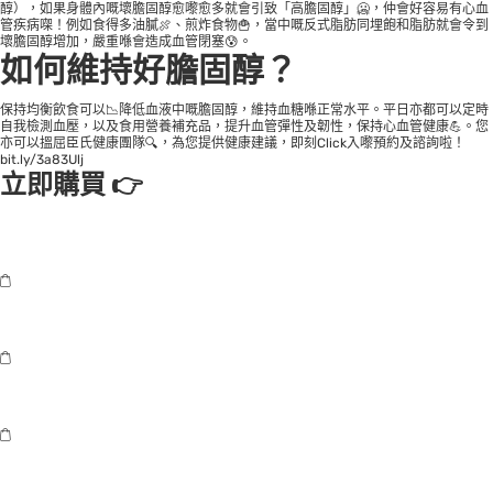
醇），如果身體內嘅壞膽固醇愈嚟愈多就會引致「高膽固醇」🥶，仲會好容易有心血
管疾病㗎！例如食得多油膩🍖、煎炸食物🍟，當中嘅反式脂肪同埋飽和脂肪就會令到
壞膽固醇增加，嚴重喺會造成血管閉塞😰。
如何維持好膽固醇？
保持均衡飲食可以📉降低血液中嘅膽固醇，維持血糖喺正常水平。平日亦都可以定時
自我檢測血壓，以及食用營養補充品，提升血管彈性及韌性，保持心血管健康💪。您
亦可以搵屈臣氏健康團隊🔍，為您提供健康建議，即刻Click入嚟預約及諮詢啦！
bit.ly/3a83Ulj
立即購買 👉