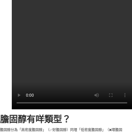
膽固醇有咩類型？
膽固醇分為「高密度膽固醇」（✅好膽固醇）同埋「低密度膽固醇」（❌壞膽固