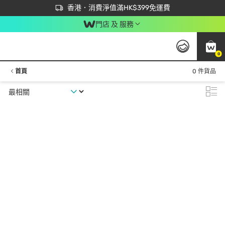
首次APP下單買滿$450 輸入 NEWAPP 即減$50
立即成為易賞錢會員盡享獨家優惠
香港．消費淨值滿HK$399免運費
門店 及 服務
0
首頁
0 件貨品