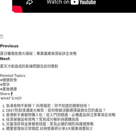
Previous
夏日曬傷急救大揭秘：專業護膚保濕秘訣全攻略
Next
夏天冷氣造成的乾燥問題及如何應對
Related Topics
#健康飲食
#懷孕
#產後健康
Share
WHAT’S HOT
急凍食物不新鮮？ 科學揭密：你不知道的鎖鮮技術！
DEET防蚊液濃度大解密：如何根據活動選擇最適合您的產品？
香港新手養寵物懶人包：從入門到精通，必備產品與注意事項全攻略
袪濕保健品有效嗎？常見成分解析與選購指南
兒童濕疹與金黃葡萄球菌：家長必讀的預防與護理策略
體重管理由日常做起 註冊營養師分享5大健康減重貼士