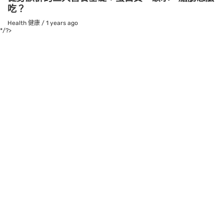
吃？
Health 健康
/
1 years ago
*/?>