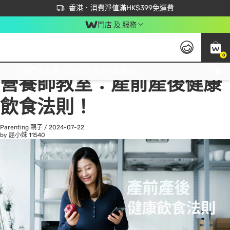
首次APP下單買滿$450 輸入 NEWAPP 即減$50
立即成為易賞錢會員盡享獨家優惠
香港．消費淨值滿HK$399免運費
門店 及 服務
0
All
Beauty 美容
He
免運費門市取貨，滿$250 合作自取點自取免運費，淨額消費滿$399，免費送貨上門！
營養師教室：產前產後健康
飲食法則！
Parenting 親子
/
2024-07-22
by 屈小妹
11540