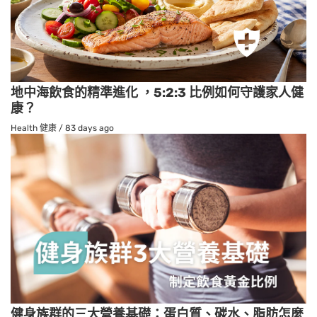
地中海飲食的精準進化 ，5:2:3 比例如何守護家人健
康？
Health 健康
/
83 days ago
健身族群的三大營養基礎：蛋白質、碳水、脂肪怎麼