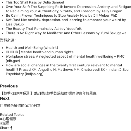
This Too Shall Pass by Julia Samuel
Own Your Self: The Surprising Path beyond Depression, Anxiety, and Fatigue
to Reclaiming Your Authenticity, Vitality, and Freedom by Kelly Brogan
Be Calm: Proven Techniques to Stop Anxiety Now by Jill Weber PhD
Not Just Me: Anxiety, depression, and learning to embrace your weird by
Lisa Jakub
The Beauty That Remains by Ashley Woodfolk
There Is No Right Way to Meditate: And Other Lessons by Yumi Sakugawa
資料來源：
Health and Well-Being (who.int)
OHCHR | Mental health and human rights
Workplace stress: A neglected aspect of mental health wellbeing – PMC
(nih.gov)
How are social changes in the twenty first century relevant to mental
health? Prasad KM, Angothu H, Mathews MM, Chaturvedi SK – Indian J Soc
Psychiatry (indjsp.org)
Previous
【轉季KEEP住彈潤 】3招對抗轉季乾燥細紋 還原健康年輕肌底
Next
口罩顏色襯你的OOTD日常
Related Topics
#心理健康
#減壓
Share