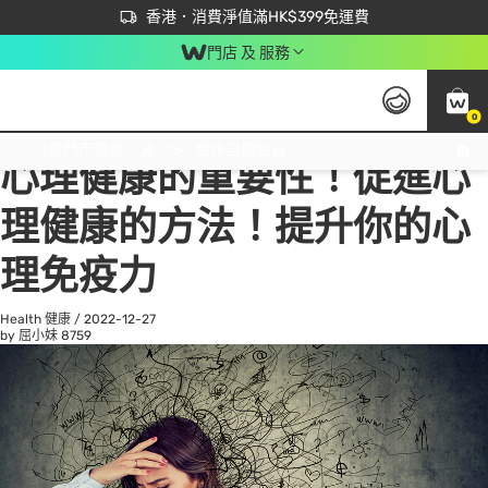
首次APP下單買滿$450 輸入 NEWAPP 即減$50
立即成為易賞錢會員盡享獨家優惠
香港．消費淨值滿HK$399免運費
門店 及 服務
0
All
Beauty 美容
He
免運費門市取貨，滿$250 合作自取點自取免運費，淨額消費滿$399，免費送貨上門！
心理健康的重要性！促進心
理健康的方法！提升你的心
理免疫力
Health 健康
/
2022-12-27
by 屈小妹
8759