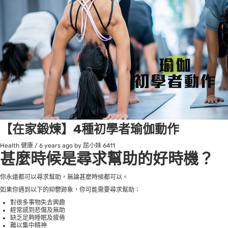
【在家鍛煉】4種初學者瑜伽動作
Health 健康
/
6 years ago
by 屈小妹
6411
甚麼時候是尋求幫助的好時機？
你永遠都可以尋求幫助，無論甚麼時候都可以。
如果你遇到以下的抑鬱跡象，你可能需要尋求幫助：
對很多事物失去興趣
經常感到悲傷及無助
缺乏足夠睡眠及疲倦
難以集中精神