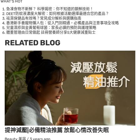
WHAT’S HOT
急凍食物不新鮮？ 科學揭密：你不知道的鎖鮮技術！
DEET防蚊液濃度大解密：如何根據活動選擇最適合您的產品？
袪濕保健品有效嗎？常見成分解析與選購指南
香港新手養寵物懶人包：從入門到精通，必備產品與注意事項全攻略
兒童濕疹與金黃葡萄球菌：家長必讀的預防與護理策略
體重管理由日常做起 註冊營養師分享5大健康減重貼士
RELATED BLOG
提神減壓|必備精油推薦 放鬆心情改善失眠
Beauty 美容
/
3 years ago