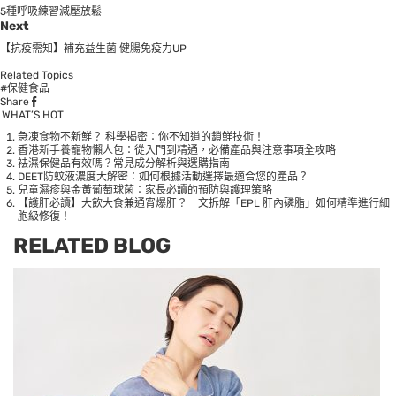
5種呼吸練習減壓放鬆
Next
【抗疫需知】補充益生菌 健腸免疫力UP
Related Topics
#保健食品
Share
WHAT’S HOT
急凍食物不新鮮？ 科學揭密：你不知道的鎖鮮技術！
香港新手養寵物懶人包：從入門到精通，必備產品與注意事項全攻略
袪濕保健品有效嗎？常見成分解析與選購指南
DEET防蚊液濃度大解密：如何根據活動選擇最適合您的產品？
兒童濕疹與金黃葡萄球菌：家長必讀的預防與護理策略
【護肝必讀】大飲大食兼通宵爆肝？一文拆解「EPL 肝內磷脂」如何精準進行細
胞級修復！
RELATED BLOG