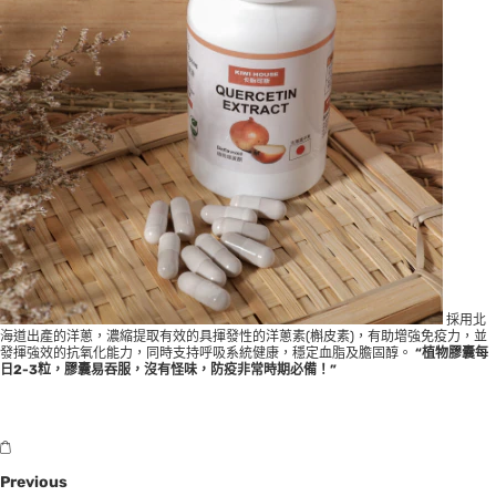
採用北
海道出產的洋蔥，濃縮提取有效的具揮發性的洋蔥素(槲皮素)，有助增強免疫力，並
發揮強效的抗氧化能力，同時支持呼吸系統健康，穩定血脂及膽固醇。
“
植物膠囊每
日
2-3
粒，膠囊易吞服，沒有怪味，防疫非常時期必備！
”
Previous