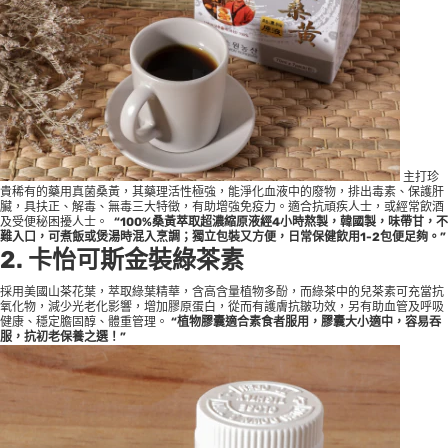
主打珍
貴稀有的藥用真菌桑黃，其藥理活性極強，能淨化血液中的廢物，排出毒素、保護肝
臟，具扶正、解毒、無毒三大特徵，有助增強免疫力。適合抗頑疾人士，或經常飲酒
及受便秘困擾人士。
“100%
桑黃萃取超濃縮原液經
4
小時熬製，韓國製，味帶甘，不
難入口，可煮飯或煲湯時混入烹調；獨立包裝又方便，日常保健飲用
1-2
包便足夠。
”
2. 卡怡可斯金裝綠茶素
採用美國山茶花葉，萃取綠葉精華，含高含量植物多酚，而綠茶中的兒茶素可充當抗
氧化物，減少光老化影響，增加膠原蛋白，從而有護膚抗皺功效，另有助血管及呼吸
健康、穩定膽固醇、體重管理。
“
植物膠囊適合素食者服用，膠囊大小適中，容易吞
服，抗初老保養之選！
”