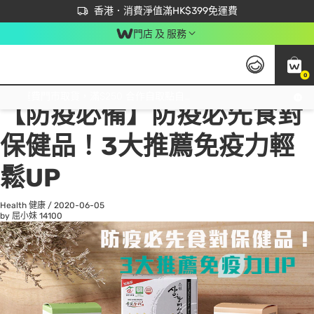
首次APP下單買滿$450 輸入 NEWAPP 即減$50
立即成為易賞錢會員盡享獨家優惠
香港．消費淨值滿HK$399免運費
門店 及 服務
0
All
Beauty 美容
He
免運費門市取貨，滿$250 合作自取點自取免運費，淨額消費滿$399，免費送貨上門！
【防疫必備】防疫必先食對
保健品！3大推薦免疫力輕
鬆UP
Health 健康
/
2020-06-05
by 屈小妹
14100