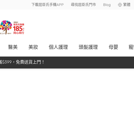
下載屈臣氏手機APP
尋找屈臣氏門市
Blog
繁體
醫美
美妝
個人護理
頭髮護理
母嬰
寵
$399，免費送貨上門！