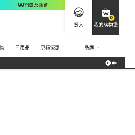
門店 及 服務
0
登入
我的購物袋
物
日用品
原箱優惠
品牌