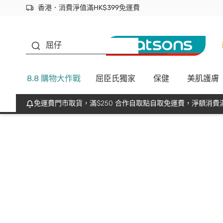
香港．消費淨值滿HK$399免運費
立即成為易賞錢會員盡享獨家優惠
首次APP下單買滿$450 輸入 NEWAPP 即減$50
生蠔BB
屈仔
8.8 購物大作戰
屈臣氏獨家
保健
美肌護膚
免運費門市取貨，滿$250 合作自取點自取免運費，淨額消費滿