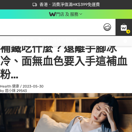
首次APP下單買滿$450 輸入 NEWAPP 即減$50
立即成為易賞錢會員盡享獨家優惠
香港．消費淨值滿HK$399免運費
門店 及 服務
0
All
Beauty 美容
He
免運費門市取貨，滿$250 合作自取點自取免運費，淨額消費滿$399，免費送貨上門！
補鐵吃什麼？遠離手腳冰
冷、面無血色要入手這補血
粉…
Health 健康
/
2023-05-30
by 屈小妹
29543