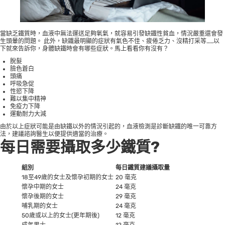
當缺乏鐵質時，血液中無法運送足夠氧氣，就容易引發缺鐵性貧血，情況嚴重還會發
生頭暈的問題。 此外，缺鐵最明顯的症狀有氣色不佳、疲倦乏力、沒精打采等……以
下就來告訴你，身體缺鐵時會有哪些症狀。馬上看看你有沒有？
脫髮
臉色蒼白
頭痛
呼吸急促
性慾下降
難以集中精神
免疫力下降
運動耐力大減
由於以上症狀可能是由缺鐵以外的情況引起的，血液檢測是診斷缺鐵的唯一可靠方
法，建議諮詢醫生以便提供適當的治療。
每日需要攝取多少鐵質?
組別
每日鐵質建議攝取量
18至49歲的女士及懷孕初期的女士
20 毫克
懷孕中期的女士
24 毫克
懷孕後期的女士
29 毫克
哺乳期的女士
24 毫克
50歲或以上的女士(更年期後)
12 毫克
成年男士
12 毫克