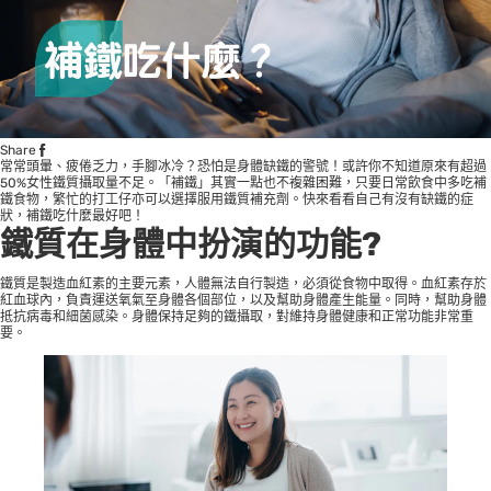
Share
常常頭暈、疲倦乏力，手腳冰冷？恐怕是身體缺鐵的警號！或許你不知道原來有超過
50%女性鐵質攝取量不足。「補鐵」其實一點也不複雜困難，只要日常飲食中多吃補
鐵食物，繁忙的打工仔亦可以選擇服用鐵質補充劑。快來看看自己有沒有缺鐵的症
狀，補鐵吃什麼最好吧！
鐵質在身體中扮演的功能?
鐵質是製造血紅素的主要元素，人體無法自行製造，必須從食物中取得。血紅素存於
紅血球內，負責運送氧氣至身體各個部位，以及幫助身體產生能量。同時，幫助身體
抵抗病毒和細菌感染。身體保持足夠的鐵攝取，對維持身體健康和正常功能非常重
要。