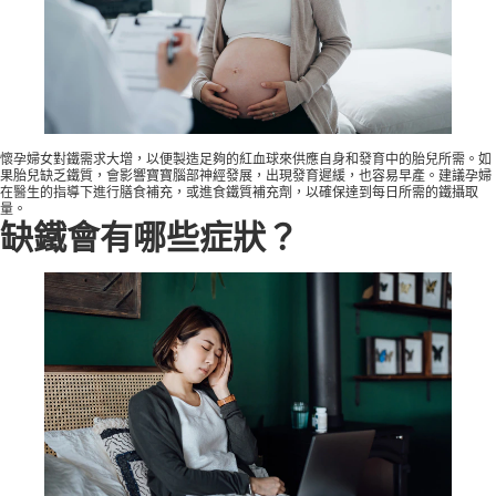
懷孕婦女
對鐵需求大增，以便製造足夠的紅血球來供應自身和發育中的胎兒所需。如
果胎兒缺乏鐵質，會影響寶寶腦部神經發展，出現發育遲緩，也容易早產。建議孕婦
在醫生的指導下進行膳食補充，或進食鐵質補充劑，以確保達到每日所需的鐵攝取
量。
缺鐵會有哪些症狀？