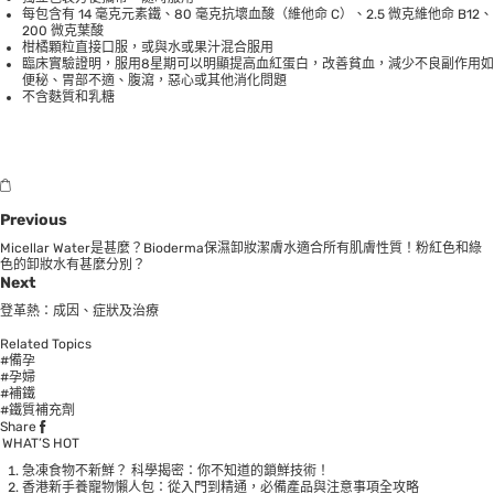
每包含有 14 毫克元素鐵、80 毫克抗壞血酸（維他命 C）、2.5 微克維他命 B12、
200 微克葉酸
柑橘顆粒直接口服，或與水或果汁混合服用
臨床實驗證明，服用8星期可以明顯提高血紅蛋白，改善貧血，減少不良副作用如
便秘、胃部不適、腹瀉，惡心或其他消化問題
不含麩質和乳糖
Previous
Micellar Water是甚麼？Bioderma保濕卸妝潔膚水適合所有肌膚性質！粉紅色和綠
色的卸妝水有甚麼分別？
Next
登革熱：成因、症狀及治療
Related Topics
#備孕
#孕婦
#補鐵
#鐵質補充劑
Share
WHAT’S HOT
急凍食物不新鮮？ 科學揭密：你不知道的鎖鮮技術！
香港新手養寵物懶人包：從入門到精通，必備產品與注意事項全攻略