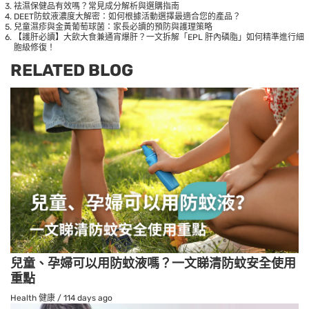
袪濕保健品有效嗎？常見成分解析與選購指南
DEET防蚊液濃度大解密：如何根據活動選擇最適合您的產品？
兒童濕疹與金黃葡萄球菌：家長必讀的預防與護理策略
【護肝必讀】大飲大食兼通宵爆肝？一文拆解「EPL 肝內磷脂」如何精準進行細
胞級修復！
RELATED BLOG
兒童、孕婦可以用防蚊液嗎？一文睇清防蚊安全使用
重點
Health 健康
/
114 days ago