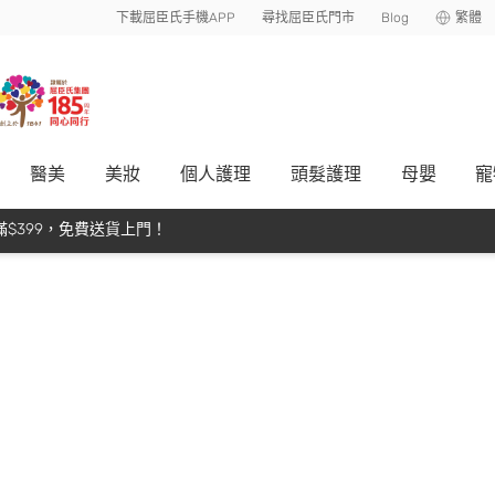
下載屈臣氏手機APP
尋找屈臣氏門市
Blog
繁體
醫美
美妝
個人護理
頭髮護理
母嬰
寵
$399，免費送貨上門！