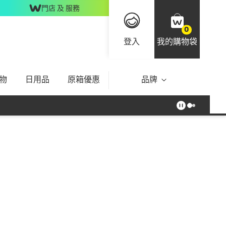
門店 及 服務
0
登入
我的購物袋
物
日用品
原箱優惠
品牌