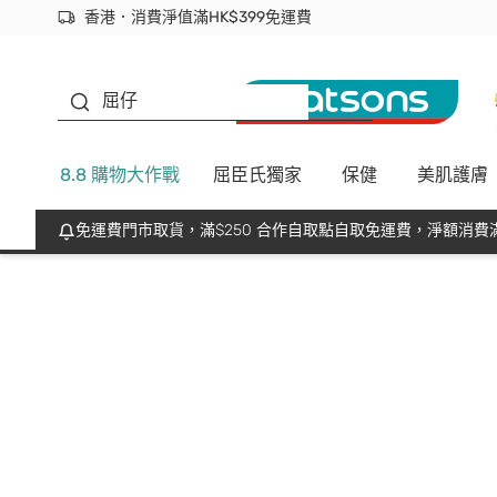
香港．消費淨值滿HK$399免運費
立即成為易賞錢會員盡享獨家優惠
首次APP下單買滿$450 輸入 NEWAPP 即減$50
生蠔BB
屈仔
8.8 購物大作戰
屈臣氏獨家
保健
美肌護膚
免運費門市取貨，滿$250 合作自取點自取免運費，淨額消費滿