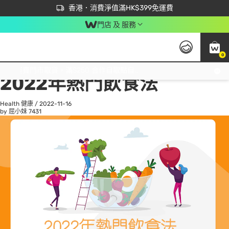
首次APP下單買滿$450 輸入 NEWAPP 即減$50
立即成為易賞錢會員盡享獨家優惠
香港．消費淨值滿HK$399免運費
門店 及 服務
0
All
Beauty 美容
He
免運費門市取貨，滿$250 合作自取點自取免運費，淨額消費滿$399，免費送貨上門！
2022年熱門飲食法
Health 健康
/
2022-11-16
by 屈小妹
7431