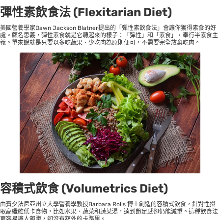
彈性素飲食法
(
Flexitarian Diet
)
美國營養學家Dawn Jackson Blatner提出的「彈性素飲食法」會讓你獲得素食的好
處。顧名思義，彈性素食就是它聽起來的樣子：「彈性」和「素食」，奉行半素食主
義。單來說就是只要以多吃蔬果、少吃肉為原則便可，不需要完全放棄吃肉。
容積式飲食
(
Volumetrics Diet
)
由賓夕法尼亞州立大學營養學教授Barbara Rolls 博士創造的容積式飲食，針對性攝
取高纖維低卡食物，比如水果、蔬菜和蔬菜湯，達到飽足感卻仍能減重。這種飲食法
更容易讓人飽腹，卻沒有額外的卡路里。