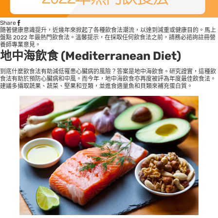
Share
隨著健康意識提升，近幾年來掀起了各種飲食法潮流，以達到減重或健康目的。馬上
盤點 2022 年最熱門飲食法。溫馨提示，在採取任何飲食法之前，請務必諮詢註冊營
養師專業意見。
地中海飲食
(
Mediterranean Diet
)
到底什麼飲食法有助減低罹患心臟病的風險？答案是地中海飲食。研究證實，這種飲
食法有助於預防心臟病和中風。而今年，地中海飲食亦再度被評為年度最佳飲食法。
建議多攝取蔬果、蔬菜、堅果和豆類，並進食適量魚和貝類來補充蛋白質。