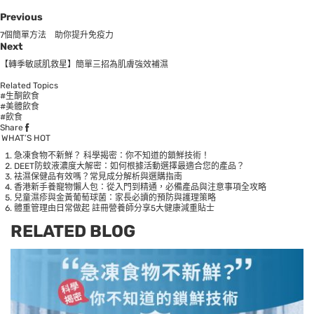
Previous
7個簡單方法 助你提升免疫力
Next
【轉季敏感肌救星】簡單三招為肌膚強效補濕
Related Topics
#生酮飲食
#美體飲食
#飲食
Share
WHAT’S HOT
急凍食物不新鮮？ 科學揭密：你不知道的鎖鮮技術！
DEET防蚊液濃度大解密：如何根據活動選擇最適合您的產品？
袪濕保健品有效嗎？常見成分解析與選購指南
香港新手養寵物懶人包：從入門到精通，必備產品與注意事項全攻略
兒童濕疹與金黃葡萄球菌：家長必讀的預防與護理策略
體重管理由日常做起 註冊營養師分享5大健康減重貼士
RELATED BLOG