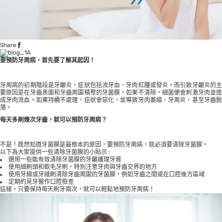
Share
要預防牙周病，首先要了解其起因！
牙周病的初期階段是牙齦炎，症狀包括流牙血、牙肉紅腫或發炎。而引致牙齦炎的主
要原因是在牙齒表面和牙齒周圍積聚的牙菌膜，如果不清除，細菌便會刺激牙肉並造
成牙肉流血。如果持續不處理，症狀會惡化，並導致牙肉萎縮、牙周炎，甚至牙齒脫
落。
每天多刷幾次牙齒，就可以預防牙周病？
不是！既然知道牙菌膜是最根本的原因，要預防牙周病，就必須要清除牙菌膜。
以下為大家提供一些清除牙菌膜的小貼示 :
選用一些能有效清除牙菌膜的牙齦護理牙膏
使用細刷頭和軟毛牙刷，特別注意牙肉與牙齒交界的地方
使用牙線或牙縫刷清除牙齒周圍的牙菌膜，例如牙齒之間或在口腔後方區域
定期約見牙醫作口腔檢查
這樣，只要保持每天刷牙兩次，就可以輕鬆地預防牙周病！