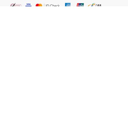
繁體
關於我們
屈臣氏網店
貼心服務
易賞錢會員
客戶服務
網站聲明