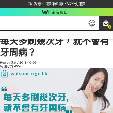
首次APP下單買滿$450 輸入 NEWAPP 即減$50
立即成為易賞錢會員盡享獨家優惠
香港．消費淨值滿HK$399免運費
門店 及 服務
0
All
Beauty 美容
He
免運費門市取貨，滿$250 合作自取點自取免運費，淨額消費滿$399，免費送貨上門！
每天多刷幾次牙，就不會有
牙周病？
Health 健康
/
2018-10-09
by 屈小妹
4016