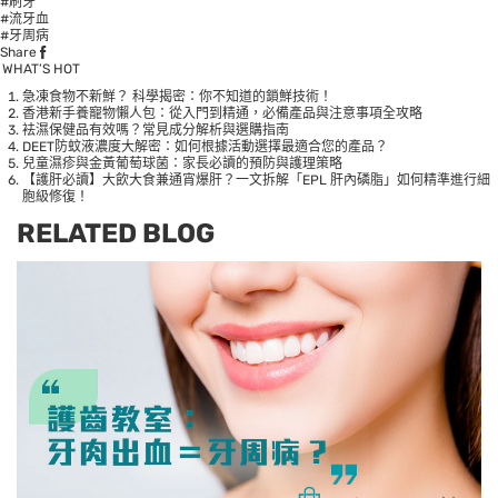
#刷牙
#流牙血
#牙周病
Share
WHAT’S HOT
急凍食物不新鮮？ 科學揭密：你不知道的鎖鮮技術！
香港新手養寵物懶人包：從入門到精通，必備產品與注意事項全攻略
袪濕保健品有效嗎？常見成分解析與選購指南
DEET防蚊液濃度大解密：如何根據活動選擇最適合您的產品？
兒童濕疹與金黃葡萄球菌：家長必讀的預防與護理策略
【護肝必讀】大飲大食兼通宵爆肝？一文拆解「EPL 肝內磷脂」如何精準進行細
胞級修復！
RELATED BLOG