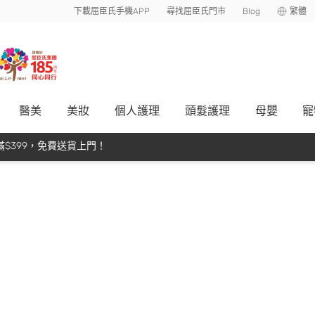
下載屈臣氏手機APP
尋找屈臣氏門市
Blog
繁體
醫美
美妝
個人護理
頭髮護理
母嬰
寵
$399，免費送貨上門！