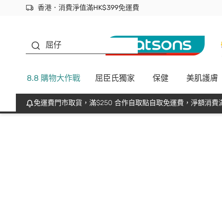
香港．消費淨值滿HK$399免運費
立即成為易賞錢會員盡享獨家優惠
首次APP下單買滿$450 輸入 NEWAPP 即減$50
生蠔BB
屈仔
8.8 購物大作戰
屈臣氏獨家
保健
美肌護膚
免運費門市取貨，滿$250 合作自取點自取免運費，淨額消費滿