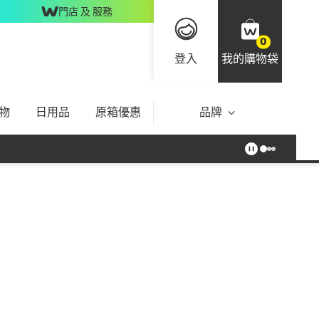
門店 及 服務
0
登入
我的購物袋
物
日用品
原箱優惠
品牌