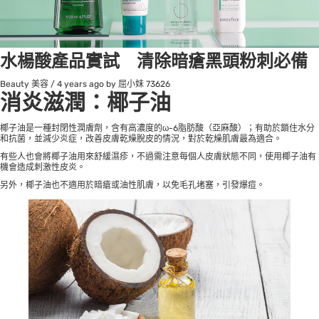
水楊酸產品實試 清除暗瘡黑頭粉刺必備
Beauty 美容
/
4 years ago
by 屈小妹
73626
消炎滋潤：椰子油
椰子油是一種封閉性潤膚劑，含有高濃度的ω-6脂肪酸（亞麻酸）；有助於鎖住水分
和抗菌，並減少炎症，改善皮膚乾燥脫皮的情況，對於乾燥肌膚最為適合。
有些人也會將椰子油用來舒緩
濕疹
，不過需注意每個人皮膚狀態不同，使用椰子油有
機會造成刺激性皮炎。
另外，椰子油也不適用於暗瘡或油性肌膚，以免毛孔堵塞，引發爆痘。