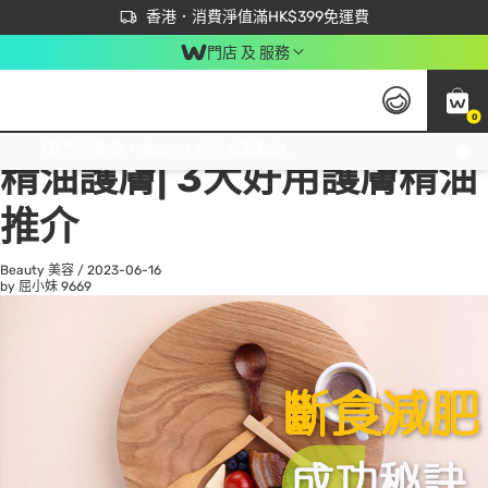
首次APP下單買滿$450 輸入 NEWAPP 即減$50
立即成為易賞錢會員盡享獨家優惠
香港．消費淨值滿HK$399免運費
門店 及 服務
0
All
Beauty 美容
He
免運費門市取貨，滿$250 合作自取點自取免運費，淨額消費滿$399，免費送貨上門！
精油護膚| 3大好用護膚精油
推介
Beauty 美容
/
2023-06-16
by 屈小妹
9669