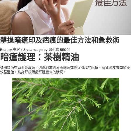
擊退暗瘡印及疤痕的最佳方法和急救術
Beauty 美容
/
3 years ago
by 屈小妹
55001
暗瘡護理：
茶樹
精油
茶樹精油有助消炎殺菌，因此對於治療由細菌或炎症引起的暗瘡、頭瘡等皮膚問題療
效甚至佳，能夠舒緩暗瘡紅腫發炎的狀況。