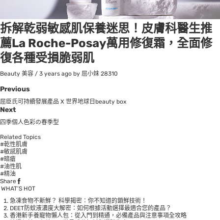
拆解乾弱敏感肌保養迷思！皮膚科醫生推
薦La Roche-Posay萬用修復霜，全面修
復各種受損脆弱肌
Beauty 美容
/
3 years ago
by 屈小妹
28310
Previous
屈臣氏可持續發展產品 X 世界地球日beauty box
Next
四季個人色彩の春季型
Related Topics
#乾性肌膚
#敏感肌膚
#暗瘡
#油性肌
#精油
Share
WHAT’S HOT
急凍食物不新鮮？ 科學揭密：你不知道的鎖鮮技術！
DEET防蚊液濃度大解密：如何根據活動選擇最適合您的產品？
香港新手養寵物懶人包：從入門到精通，必備產品與注意事項全攻略