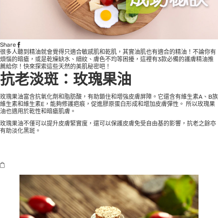
Share
很多人聽到精油就會覺得只適合敏感肌和乾肌，其實油肌也有適合的精油！不論你有
煩惱的暗瘡，或是乾燥缺水、細紋、膚色不均等困擾，這裡有3款必備的護膚精油推
薦給你！快來探索這些天然的美肌秘密吧！
抗老淡斑：玫瑰果油
玫瑰果油富含抗氧化劑和脂肪酸，有助鎖住和增強皮膚屏障。它還含有維生素A、B族
維生素和維生素E，能夠修護疤痕，促進膠原蛋白形成和增加皮膚彈性。 所以玫瑰果
油也適用於乾性和
暗瘡
肌膚。
玫瑰果油不僅可以提升皮膚緊實度，還可以保護皮膚免受自由基的影響，抗老之餘亦
有助淡化黑斑。