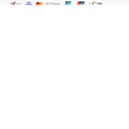
繁體
關於我們
屈臣氏網店
貼心服務
易賞錢會員
客戶服務
網站聲明