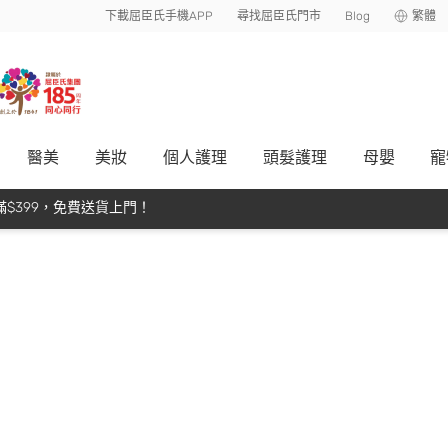
下載屈臣氏手機APP
尋找屈臣氏門市
Blog
繁體
醫美
美妝
個人護理
頭髮護理
母嬰
寵
$399，免費送貨上門！