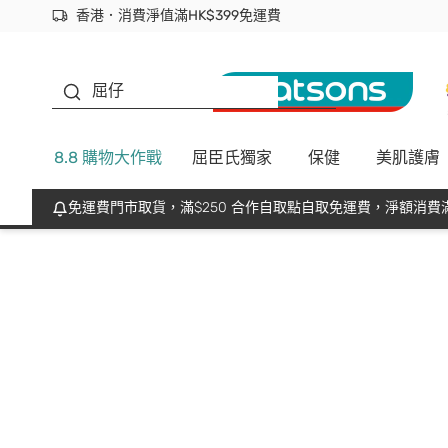
香港．消費淨值滿HK$399免運費
立即成為易賞錢會員盡享獨家優惠
首次APP下單買滿$450 輸入 NEWAPP 即減$50
生蠔BB
屈仔
8.8 購物大作戰
屈臣氏獨家
保健
美肌護膚
免運費門市取貨，滿$250 合作自取點自取免運費，淨額消費滿