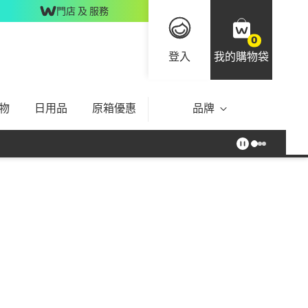
門店 及 服務
0
登入
我的購物袋
物
日用品
原箱優惠
品牌