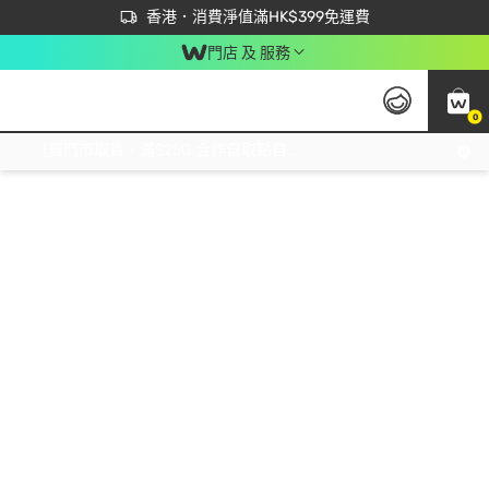
首次APP下單買滿$450 輸入 NEWAPP 即減$50
立即成為易賞錢會員盡享獨家優惠
香港．消費淨值滿HK$399免運費
門店 及 服務
0
免運費門市取貨，滿$250 合作自取點自取免運費，淨額消費滿$399，免費送貨上門！