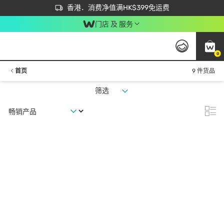
首次APP下单买满$450 输入 NEWAPP 即减$50
立即成为易赏钱会员尽享独家优惠
香港．消费净值满HK$399免运费
门店 及 服务
0
首页
9 件货品
筛选