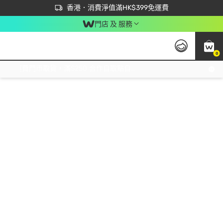
首次APP下單買滿$450 輸入 NEWAPP 即減$50
立即成為易賞錢會員盡享獨家優惠
香港．消費淨值滿HK$399免運費
門店 及 服務
0
免運費門市取貨，滿$250 合作自取點自取免運費，淨額消費滿$399，免費送貨上門！