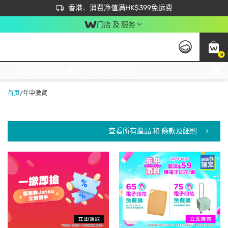
首次APP下单买满$450 输入 NEWAPP 即减$50
立即成为易赏钱会员尽享独家优惠
香港．消费净值满HK$399免运费
门店 及 服务
0
免运费门市取货，满$250 合作自取點自取免运费，净额消费满$399，免费送货上门！
首页
/
年中激賞
查看所有產品 和 條款及細則