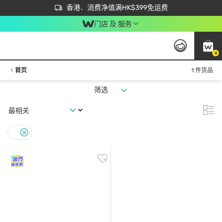
首次APP下单买满$450 输入 NEWAPP 即减$50
立即成为易赏钱会员尽享独家优惠
香港．消费净值满HK$399免运费
门店 及 服务
0
首页
1 件货品
筛选