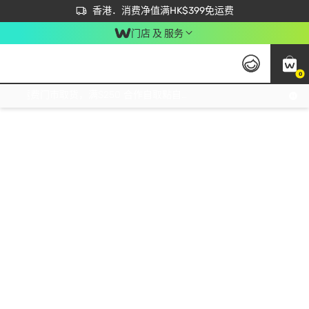
首次APP下单买满$450 输入 NEWAPP 即减$50
立即成为易赏钱会员尽享独家优惠
香港．消费净值满HK$399免运费
门店 及 服务
0
免运费门市取货，满$250 合作自取點自取免运费，净额消费满$399，免费送货上门！