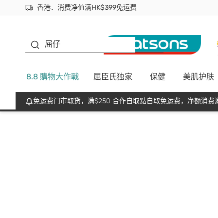
香港．消费净值满HK$399免运费
立即成为易赏钱会员尽享独家优惠
首次APP下单买满$450 输入 NEWAPP 即减$50
生蠔BB
屈仔
8.8 購物大作戰
屈臣氏独家
保健
美肌护肤
免运费门市取货，满$250 合作自取點自取免运费，净额消费满