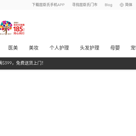
下载屈臣氏手机APP
寻找屈臣氏门市
Blog
简体
医美
美妆
个人护理
头发护理
母嬰
宠
$399，免费送货上门！