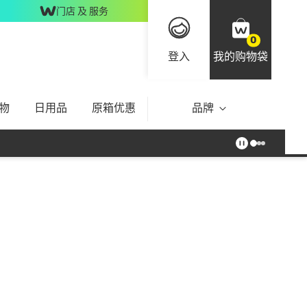
门店 及 服务
0
登入
我的购物袋
物
日用品
原箱优惠
品牌