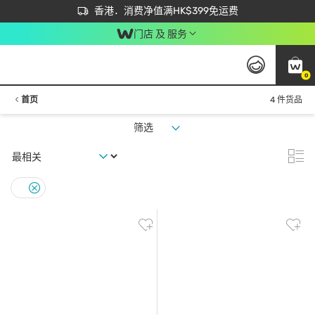
首次APP下单买满$450 输入 NEWAPP 即减$50
立即成为易赏钱会员尽享独家优惠
香港．消费净值满HK$399免运费
门店 及 服务
0
首页
4 件货品
筛选