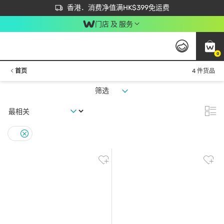
首次APP下单买满$450 输入 NEWAPP 即减$50
立即成为易赏钱会员尽享独家优惠
香港．消费净值满HK$399免运费
门店 及 服务
0
首页
4 件货品
筛选