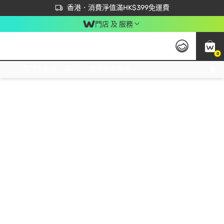
首次APP下單買滿$450 輸入 NEWAPP 即減$50
立即成為易賞錢會員盡享獨家優惠
香港．消費淨值滿HK$399免運費
門店 及 服務
0
免運費門市取貨，滿$250 合作自取點自取免運費，淨額消費滿$399，免費送貨上門！