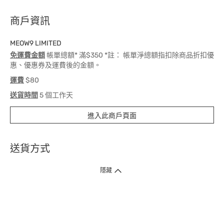
商戶資訊
MEOW9 LIMITED
免運費金額
帳單總額* 滿$350 *註： 帳單淨總額指扣除商品折扣優
惠、優惠券及運費後的金額。
運費
$80
送貨時間
5 個工作天
進入此商戶頁面
送貨方式
1. 送貨到府（受衛生署條例規管產品除外 ）
隱藏
訂單總額淨值滿$399免運費（商戶直送產品除外），選取「特快送」並於早
上9點至下午7點下單，最快30分鐘內送到​。
2. 門店取貨（商戶直送產品除外）
超過160間門市滿$50免費店取，選取「特快門店取貨」最快30分鐘可取貨。
3. 順豐智能櫃（受衛生署條例規管或商戶直送產品除外）