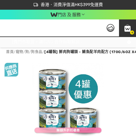
首次APP下單買滿$450 輸入 NEWAPP 即減$50
立即成為易賞錢會員盡享獨家優惠
香港．消費淨值滿HK$399免運費
門店 及 服務
0
免運費門市取貨，滿$250 合作自取點自取免運費，淨額消費滿$399，免費送貨上門！
首頁
/
寵物
/
狗
/
狗食品
/
[4罐裝] 鮮肉狗罐頭 - 鯖魚配羊肉配方 (170G/6OZ X4)