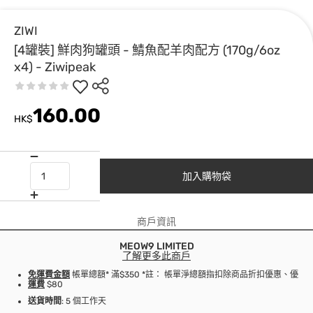
ZIWI
[4罐裝] 鮮肉狗罐頭 - 鯖魚配羊肉配方 (170g/6oz
x4) - Ziwipeak
160.00
HK$
加入購物袋
商戶資訊
MEOW9 LIMITED
了解更多此商戶
免運費金額
帳單總額* 滿$350 *註： 帳單淨總額指扣除商品折扣優惠、優
運費
$80
送貨時間
: 5 個工作天