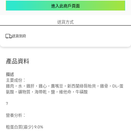
進入此商戶頁面
送貨方式
送貨到府
產品資料
描述
主要成份：
雞肉，水，雞肝，雞心，鷹嘴豆，新西蘭綠唇貽貝，雞骨，DL-蛋
氨酸，礦物質，海帶乾，鹽，維他命，牛磺酸
?
營養分析：
粗蛋白質(最少) 9.0%