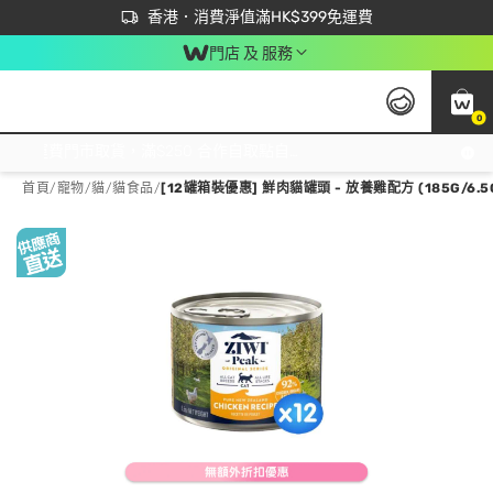
首次APP下單買滿$450 輸入 NEWAPP 即減$50
立即成為易賞錢會員盡享獨家優惠
香港．消費淨值滿HK$399免運費
門店 及 服務
0
免運費門市取貨，滿$250 合作自取點自取免運費，淨額消費滿$399，免費送貨上門！
首頁
/
寵物
/
貓
/
貓食品
/
[12罐箱裝優惠] 鮮肉貓罐頭 - 放養雞配方 (185G/6.5OZ 