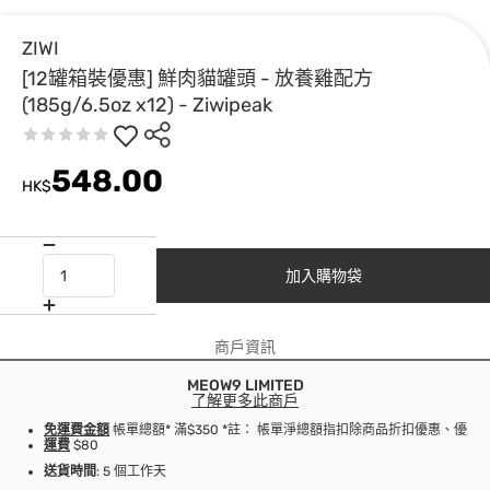
ZIWI
[12罐箱裝優惠] 鮮肉貓罐頭 - 放養雞配方
(185g/6.5oz x12) - Ziwipeak
548.00
HK$
加入購物袋
商戶資訊
MEOW9 LIMITED
了解更多此商戶
免運費金額
帳單總額* 滿$350 *註： 帳單淨總額指扣除商品折扣優惠、優
運費
$80
送貨時間
: 5 個工作天