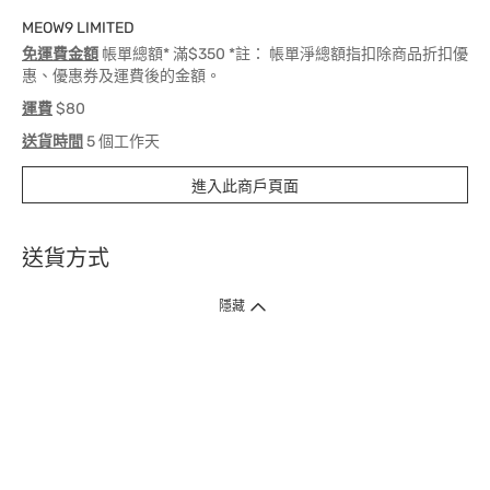
MEOW9 LIMITED
免運費金額
帳單總額* 滿$350 *註： 帳單淨總額指扣除商品折扣優
惠、優惠券及運費後的金額。
運費
$80
送貨時間
5 個工作天
進入此商戶頁面
送貨方式
1. 送貨到府（受衛生署條例規管產品除外 ）
隱藏
訂單總額淨值滿$399免運費（商戶直送產品除外），選取「特快送」並於早
上9點至下午7點下單，最快30分鐘內送到​。
2. 門店取貨（商戶直送產品除外）
超過160間門市滿$50免費店取，選取「特快門店取貨」最快30分鐘可取貨。
3. 順豐智能櫃（受衛生署條例規管或商戶直送產品除外）
買滿$250免費順豐智能櫃自提點自取，服務範圍包括香港島、九龍、新界、
各大小屋邨、屋苑商場等。
4.內地跨境直郵
訂單總淨值滿$500免運費。