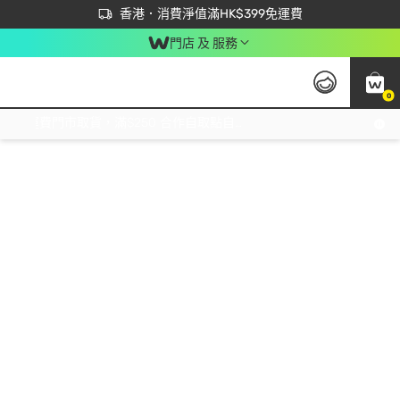
首次APP下單買滿$450 輸入 NEWAPP 即減$50
立即成為易賞錢會員盡享獨家優惠
香港．消費淨值滿HK$399免運費
門店 及 服務
0
免運費門市取貨，滿$250 合作自取點自取免運費，淨額消費滿$399，免費送貨上門！