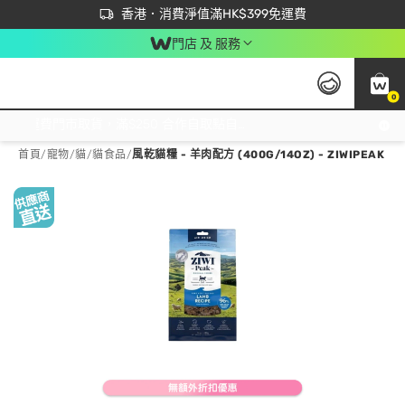
首次APP下單買滿$450 輸入 NEWAPP 即減$50
立即成為易賞錢會員盡享獨家優惠
香港．消費淨值滿HK$399免運費
門店 及 服務
0
免運費門市取貨，滿$250 合作自取點自取免運費，淨額消費滿$399，免費送貨上門！
首頁
/
寵物
/
貓
/
貓食品
/
風乾貓糧 - 羊肉配方 (400G/14OZ) - ZIWIPEAK