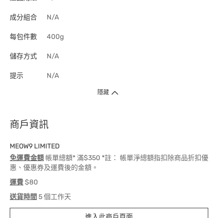
成分組合
N/A
每包件數
400g
儲存方式
N/A
提示
N/A
隱藏
商戶資訊
MEOW9 LIMITED
免運費金額
帳單總額* 滿$350 *註： 帳單淨總額指扣除商品折扣優
惠、優惠券及運費後的金額。
運費
$80
送貨時間
5 個工作天
進入此商戶頁面