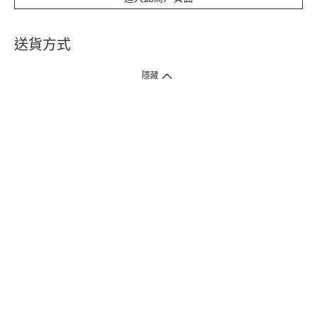
送貨方式
1. 送貨到府（受衛生署條例規管產品除外 ）
隱藏
訂單總額淨值滿$399免運費（商戶直送產品除外），選取「特快送」並於早
上9點至下午7點下單，最快30分鐘內送到​。
2. 門店取貨（商戶直送產品除外）
超過160間門市滿$50免費店取，選取「特快門店取貨」最快30分鐘可取貨。
3. 順豐智能櫃（受衛生署條例規管或商戶直送產品除外）
買滿$250免費順豐智能櫃自提點自取，服務範圍包括香港島、九龍、新界、
各大小屋邨、屋苑商場等。
4.內地跨境直郵
訂單總淨值滿$500免運費。