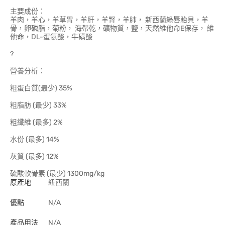
主要成份：
羊肉，羊心，羊草胃，羊肝，羊腎，羊肺， 新西蘭綠唇貽貝，羊
骨，卵磷脂，菊粉， 海帶乾，礦物質，鹽，天然維他命E保存， 維
他命，DL-蛋氨酸，牛磺酸
?
營養分析：
粗蛋白質(最少) 35%
粗脂肪 (最少) 33%
粗纖維 (最多) 2%
水份 (最多) 14%
灰質 (最多) 12%
硫酸軟骨素 (最少) 1300mg/kg
原產地
紐西蘭
優點
N/A
產品用法
N/A