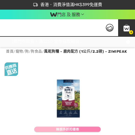
首次APP下單買滿$450 輸入 NEWAPP 即減$50
立即成為易賞錢會員盡享獨家優惠
香港．消費淨值滿HK$399免運費
門店 及 服務
0
免運費門市取貨，滿$250 合作自取點自取免運費，淨額消費滿$399，免費送貨上門！
首頁
/
寵物
/
狗
/
狗食品
/
風乾狗糧 - 鹿肉配方 (1公斤/2.2磅) - ZIWIPEAK