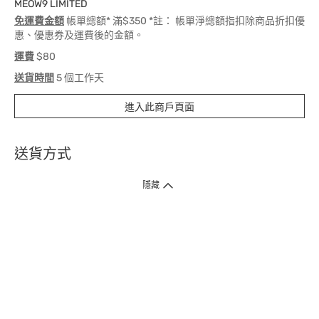
MEOW9 LIMITED
免運費金額
帳單總額* 滿$350 *註： 帳單淨總額指扣除商品折扣優
惠、優惠券及運費後的金額。
運費
$80
送貨時間
5 個工作天
進入此商戶頁面
送貨方式
1. 送貨到府（受衛生署條例規管產品除外 ）
隱藏
訂單總額淨值滿$399免運費（商戶直送產品除外），選取「特快送」並於早
上9點至下午7點下單，最快30分鐘內送到​。
2. 門店取貨（商戶直送產品除外）
超過160間門市滿$50免費店取，選取「特快門店取貨」最快30分鐘可取貨。
3. 順豐智能櫃（受衛生署條例規管或商戶直送產品除外）
買滿$250免費順豐智能櫃自提點自取，服務範圍包括香港島、九龍、新界、
各大小屋邨、屋苑商場等。
4.內地跨境直郵
訂單總淨值滿$500免運費。