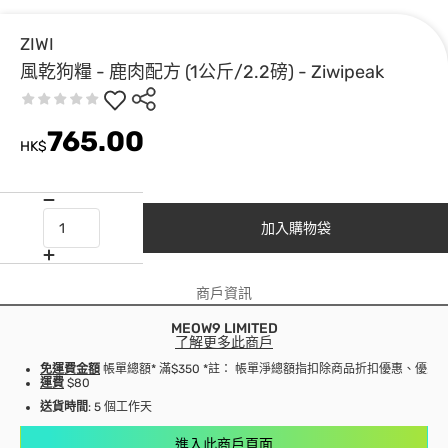
ZIWI
風乾狗糧 - 鹿肉配方 (1公斤/2.2磅) - Ziwipeak
765.00
HK$
加入購物袋
商戶資訊
MEOW9 LIMITED
了解更多此商戶
免運費金額
帳單總額* 滿$350 *註： 帳單淨總額指扣除商品折扣優惠、優
運費
$80
送貨時間
: 5 個工作天
進入此商戶頁面