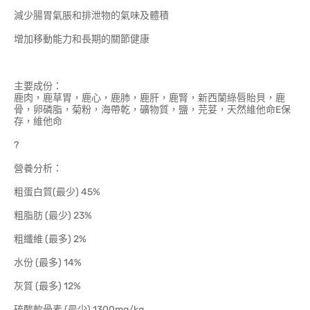
減少腸胃氣脹和排泄物的氣味及體積
增加移動能力和長期的關節健康
主要成份：
鹿肉，鹿草胃，鹿心，鹿肺，鹿肝，鹿腎，新西蘭綠唇貽貝，鹿
骨，卵磷脂，菊粉，海帶乾，礦物質，鹽，芫荽，天然維他命E保
存，維他命
?
營養分析：
粗蛋白質(最少) 45%
粗脂肪 (最少) 23%
粗纖維 (最多) 2%
水份 (最多) 14%
灰質 (最多) 12%
硫酸軟骨素 (最少) 1300mg/kg