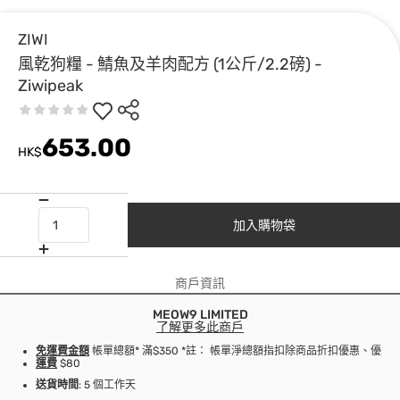
ZIWI
風乾狗糧 - 鯖魚及羊肉配方 (1公斤/2.2磅) -
Ziwipeak
653.00
HK$
加入購物袋
商戶資訊
MEOW9 LIMITED
了解更多此商戶
免運費金額
帳單總額* 滿$350 *註： 帳單淨總額指扣除商品折扣優惠、優
運費
$80
送貨時間
: 5 個工作天