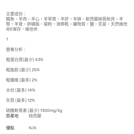
主要成份：
鯖魚，羊肉，羊心，羊草胃，羊肝，羊肺，新西蘭綠唇貽貝，羊
腎，羊骨，卵磷脂，菊粉，海帶乾，礦物質，鹽，芫荽，天然維他
命E保存，維他命
?
營養分析：
粗蛋白質(最少) 43%
粗脂肪 (最少) 25%
粗纖維 (最多) 2%
水份 (最多) 14%
灰質 (最多) 12%
硫酸軟骨素 (最少) 1300mg/kg
原產地
紐西蘭
優點
N/A