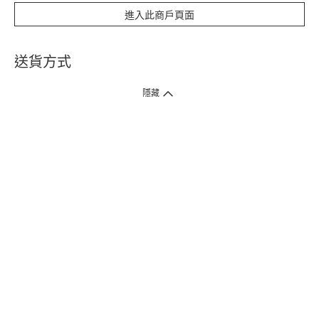
進入此商戶頁面
送貨方式
1. 送貨到府（受衛生署條例規管產品除外 ）
隱藏
訂單總額淨值滿$399免運費（商戶直送產品除外），選取「特快送」並於早
上9點至下午7點下單，最快30分鐘內送到​。
2. 門店取貨（商戶直送產品除外）
超過160間門市滿$50免費店取，選取「特快門店取貨」最快30分鐘可取貨。
3. 順豐智能櫃（受衛生署條例規管或商戶直送產品除外）
買滿$250免費順豐智能櫃自提點自取，服務範圍包括香港島、九龍、新界、
各大小屋邨、屋苑商場等。
4.內地跨境直郵
訂單總淨值滿$500免運費。