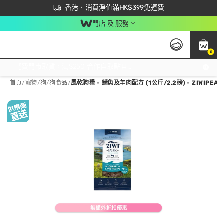
首次APP下單買滿$450 輸入 NEWAPP 即減$50
立即成為易賞錢會員盡享獨家優惠
香港．消費淨值滿HK$399免運費
門店 及 服務
0
免運費門市取貨，滿$250 合作自取點自取免運費，淨額消費滿$399，免費送貨上門！
首頁
/
寵物
/
狗
/
狗食品
/
風乾狗糧 - 鯖魚及羊肉配方 (1公斤/2.2磅) - ZIWIPE