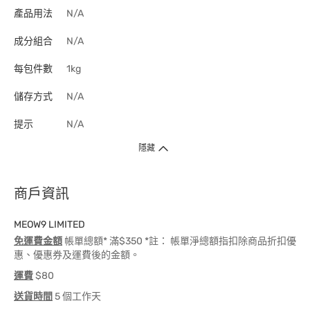
產品用法
N/A
成分組合
N/A
每包件數
1kg
儲存方式
N/A
提示
N/A
隱藏
商戶資訊
MEOW9 LIMITED
免運費金額
帳單總額* 滿$350 *註： 帳單淨總額指扣除商品折扣優
惠、優惠券及運費後的金額。
運費
$80
送貨時間
5 個工作天