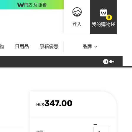
門店 及 服務
0
登入
我的購物袋
物
日用品
原箱優惠
品牌
347.00
HK$