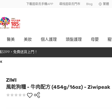
下載屈臣氏手機APP
尋找屈臣氏門市
Blog
繁體
醫美
美妝
個人護理
頭髮護理
母嬰
寵
$399，免費送貨上門！
AK
ZIWI
風乾狗糧 - 牛肉配方 (454g/16oz) - Ziwipeak