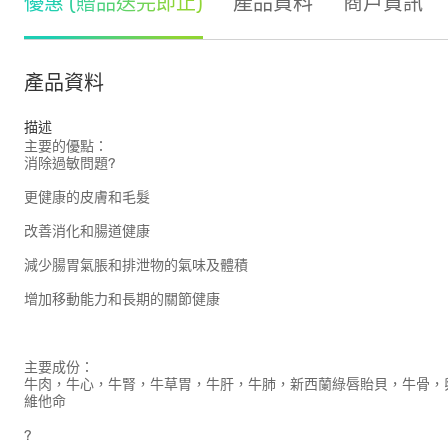
優惠 (贈品送完即止)
產品資料
商戶資訊
產品資料
描述
主要的優點：
消除過敏問題?
更健康的皮膚和毛髮
改善消化和腸道健康
減少腸胃氣脹和排泄物的氣味及體積
增加移動能力和長期的關節健康
主要成份：
牛肉，牛心，牛腎，牛草胃，牛肝，牛肺，新西蘭綠唇貽貝，牛骨，
維他命
?