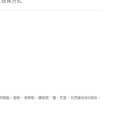
送貨方式
卵磷脂，菊粉，海帶乾，礦物質，鹽，芫荽，天然維他命E保存，