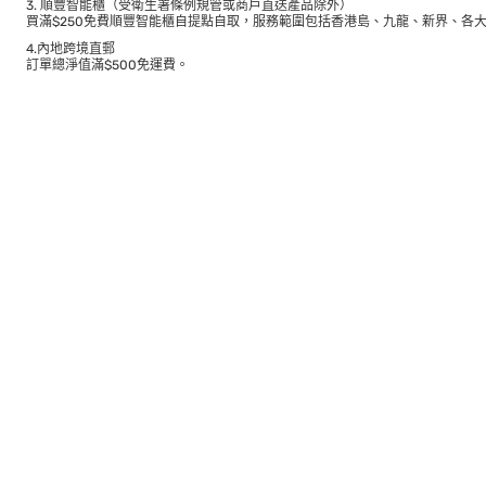
3. 順豐智能櫃（受衛生署條例規管或商戶直送產品除外）
買滿$250免費順豐智能櫃自提點自取，服務範圍包括香港島、九龍、新界、各
4.內地跨境直郵
訂單總淨值滿$500免運費。