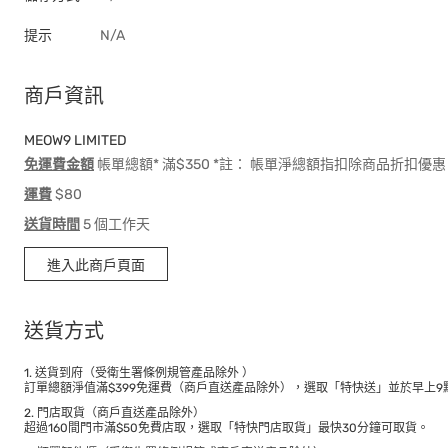
提示
N/A
商戶資訊
MEOW9 LIMITED
免運費金額
帳單總額* 滿$350 *註： 帳單淨總額指扣除商品折扣
運費
$80
送貨時間
5 個工作天
進入此商戶頁面
送貨方式
1. 送貨到府（受衛生署條例規管產品除外 ）
訂單總額淨值滿$399免運費（商戶直送產品除外），選取「特快送」並於早上9點
2. 門店取貨（商戶直送產品除外）
超過160間門市滿$50免費店取，選取「特快門店取貨」最快30分鐘可取貨。