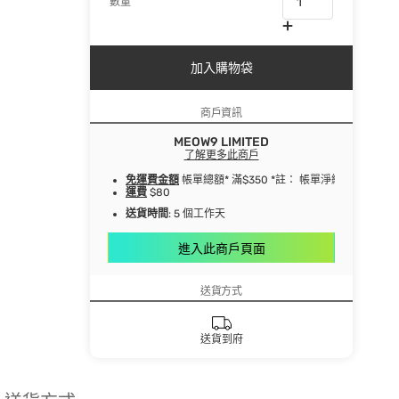
數量
加入購物袋
商戶資訊
MEOW9 LIMITED
了解更多此商戶
免運費金額
帳單總額* 滿$350 *註： 帳單淨總額指扣
運費
$80
送貨時間
: 5 個工作天
進入此商戶頁面
送貨方式
送貨到府