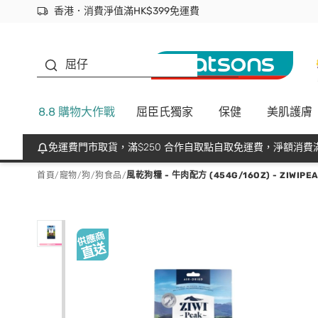
香港．消費淨值滿HK$399免運費
立即成為易賞錢會員盡享獨家優惠
首次APP下單買滿$450 輸入 NEWAPP 即減$50
生蠔BB
屈仔
8.8 購物大作戰
屈臣氏獨家
保健
美肌護膚
免運費門市取貨，滿$250 合作自取點自取免運費，淨額消費滿
首頁
/
寵物
/
狗
/
狗食品
/
風乾狗糧 - 牛肉配方 (454G/16OZ) - ZIWIPE