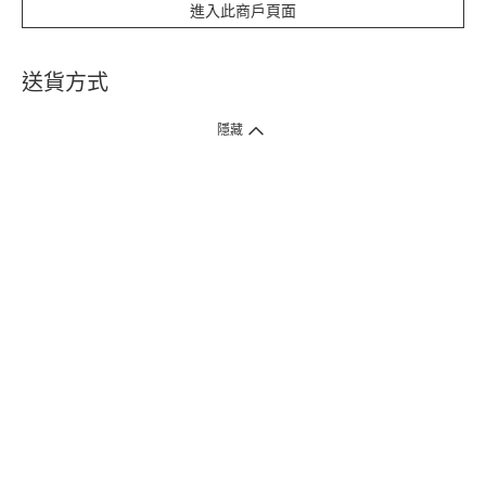
進入此商戶頁面
送貨方式
1. 送貨到府（受衛生署條例規管產品除外 ）
隱藏
訂單總額淨值滿$399免運費（商戶直送產品除外），選取「特快送」並於早
上9點至下午7點下單，最快30分鐘內送到​。
2. 門店取貨（商戶直送產品除外）
超過160間門市滿$50免費店取，選取「特快門店取貨」最快30分鐘可取貨。
3. 順豐智能櫃（受衛生署條例規管或商戶直送產品除外）
買滿$250免費順豐智能櫃自提點自取，服務範圍包括香港島、九龍、新界、
各大小屋邨、屋苑商場等。
4.內地跨境直郵
訂單總淨值滿$500免運費。