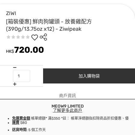
ZIWI
[箱裝優惠] 鮮肉狗罐頭 - 放養雞配方
(390g/13.75oz x12) - Ziwipeak
720.00
HK$
加入購物袋
商戶資訊
MEOW9 LIMITED
了解更多此商戶
免運費金額
帳單總額* 滿$350 *註： 帳單淨總額指扣除商品折扣優惠、優
運費
$80
送貨時間
: 5 個工作天