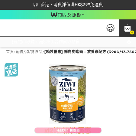
首次APP下單買滿$450 輸入 NEWAPP 即減$50
立即成為易賞錢會員盡享獨家優惠
香港．消費淨值滿HK$399免運費
門店 及 服務
0
免運費門市取貨，滿$250 合作自取點自取免運費，淨額消費滿$399，免費送貨上門！
首頁
/
寵物
/
狗
/
狗食品
/
[箱裝優惠] 鮮肉狗罐頭 - 放養雞配方 (390G/13.75OZ X