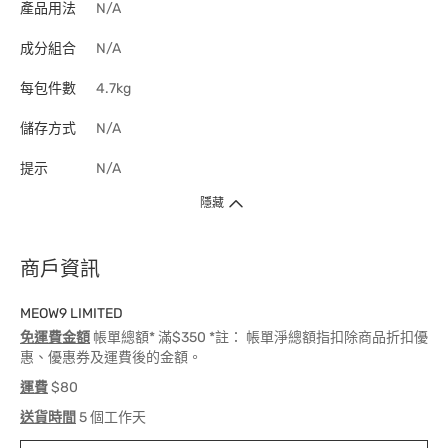
產品用法
N/A
成分組合
N/A
每包件數
4.7kg
儲存方式
N/A
提示
N/A
隱藏
商戶資訊
MEOW9 LIMITED
免運費金額
帳單總額* 滿$350 *註： 帳單淨總額指扣除商品折扣優
惠、優惠券及運費後的金額。
運費
$80
送貨時間
5 個工作天