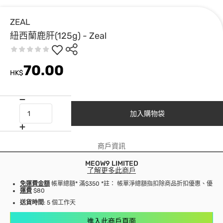
ZEAL
紐西蘭鹿肝(125g) - Zeal
70.00
HK$
加入購物袋
商戶資訊
MEOW9 LIMITED
了解更多此商戶
免運費金額
帳單總額* 滿$350 *註： 帳單淨總額指扣除商品折扣優惠、優
運費
$80
送貨時間
: 5 個工作天
進入此商戶頁面