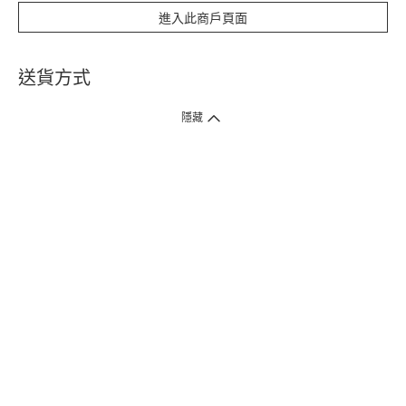
進入此商戶頁面
送貨方式
1. 送貨到府（受衛生署條例規管產品除外 ）
隱藏
訂單總額淨值滿$399免運費（商戶直送產品除外），選取「特快送」並於早
上9點至下午7點下單，最快30分鐘內送到​。
2. 門店取貨（商戶直送產品除外）
超過160間門市滿$50免費店取，選取「特快門店取貨」最快30分鐘可取貨。
3. 順豐智能櫃（受衛生署條例規管或商戶直送產品除外）
買滿$250免費順豐智能櫃自提點自取，服務範圍包括香港島、九龍、新界、
各大小屋邨、屋苑商場等。
4.內地跨境直郵
訂單總淨值滿$500免運費。