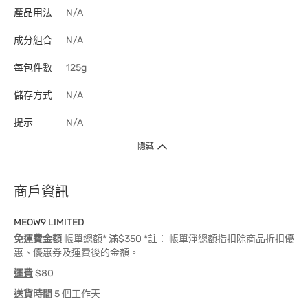
產品用法
N/A
成分組合
N/A
每包件數
125g
儲存方式
N/A
提示
N/A
隱藏
商戶資訊
MEOW9 LIMITED
免運費金額
帳單總額* 滿$350 *註： 帳單淨總額指扣除商品折扣優
惠、優惠券及運費後的金額。
運費
$80
送貨時間
5 個工作天