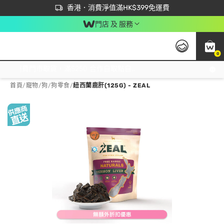
首次APP下單買滿$450 輸入 NEWAPP 即減$50
立即成為易賞錢會員盡享獨家優惠
香港．消費淨值滿HK$399免運費
門店 及 服務
0
免運費門市取貨，滿$250 合作自取點自取免運費，淨額消費滿$399，免費送貨上門！
首頁
/
寵物
/
狗
/
狗零食
/
紐西蘭鹿肝(125G) - ZEAL