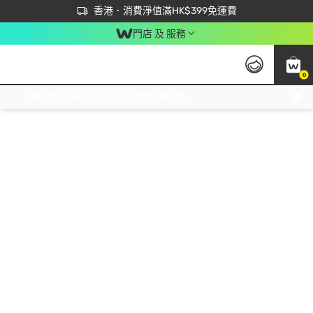
首次APP下單買滿$450 輸入 NEWAPP 即減$50
立即成為易賞錢會員盡享獨家優惠
香港．消費淨值滿HK$399免運費
門店 及 服務
0
免運費門市取貨，滿$250 合作自取點自取免運費，淨額消費滿$399，免費送貨上門！