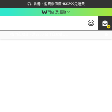
首次APP下單買滿$450 輸入 NEWAPP 即減$50
立即成為易賞錢會員盡享獨家優惠
香港．消費淨值滿HK$399免運費
門店 及 服務
0
免運費門市取貨，滿$250 合作自取點自取免運費，淨額消費滿$399，免費送貨上門！