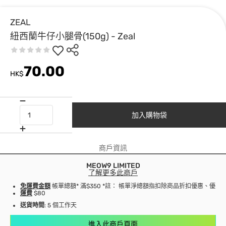
ZEAL
紐西蘭牛仔小腿骨(150g) - Zeal
70.00
HK$
加入購物袋
商戶資訊
MEOW9 LIMITED
了解更多此商戶
免運費金額
帳單總額* 滿$350 *註： 帳單淨總額指扣除商品折扣優惠、優
運費
$80
送貨時間
: 5 個工作天
進入此商戶頁面