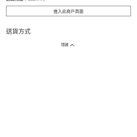
進入此商戶頁面
送貨方式
1. 送貨到府（受衛生署條例規管產品除外 ）
隱藏
訂單總額淨值滿$399免運費（商戶直送產品除外），選取「特快送」並於早
上9點至下午7點下單，最快30分鐘內送到​。
2. 門店取貨（商戶直送產品除外）
超過160間門市滿$50免費店取，選取「特快門店取貨」最快30分鐘可取貨。
3. 順豐智能櫃（受衛生署條例規管或商戶直送產品除外）
買滿$250免費順豐智能櫃自提點自取，服務範圍包括香港島、九龍、新界、
各大小屋邨、屋苑商場等。
4.內地跨境直郵
訂單總淨值滿$500免運費。