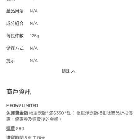
產品用法
N/A
成分組合
N/A
每包件數
125g
儲存方式
N/A
提示
N/A
隱藏
商戶資訊
MEOW9 LIMITED
免運費金額
帳單總額* 滿$350 *註： 帳單淨總額指扣除商品折扣優
惠、優惠券及運費後的金額。
運費
$80
送貨時間
5 個工作天