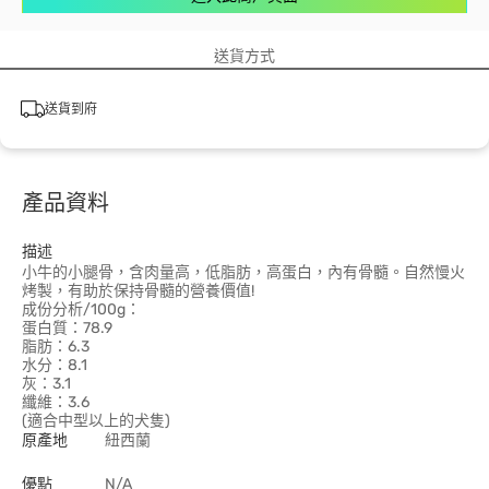
送貨方式
送貨到府
產品資料
描述
小牛的小腿骨，含肉量高，低脂肪，高蛋白，內有骨髓。自然慢火
烤製，有助於保持骨髓的營養價值!
成份分析/100g：
蛋白質：78.9
脂肪：6.3
水分：8.1
灰：3.1
纖維：3.6
(適合中型以上的犬隻)
原產地
紐西蘭
優點
N/A