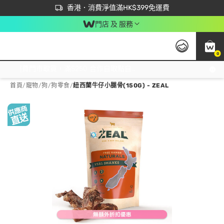
首次APP下單買滿$450 輸入 NEWAPP 即減$50
立即成為易賞錢會員盡享獨家優惠
香港．消費淨值滿HK$399免運費
門店 及 服務
0
免運費門市取貨，滿$250 合作自取點自取免運費，淨額消費滿$399，免費送貨上門！
首頁
/
寵物
/
狗
/
狗零食
/
紐西蘭牛仔小腿骨(150G) - ZEAL