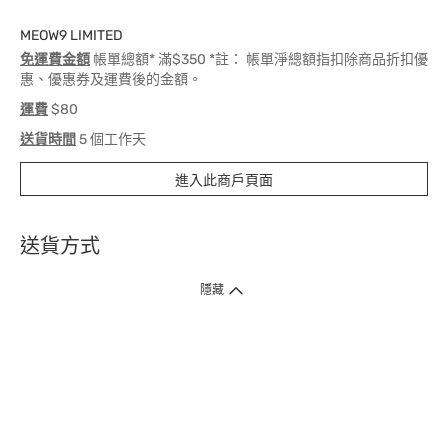
MEOW9 LIMITED
免運費金額
帳單總額* 滿$350 *註： 帳單淨總額指扣除商品折扣優
惠、優惠券及運費後的金額。
運費
$80
送貨時間
5 個工作天
進入此商戶頁面
送貨方式
1. 送貨到府（受衛生署條例規管產品除外 ）
隱藏
訂單總額淨值滿$399免運費（商戶直送產品除外），選取「特快送」並於早
上9點至下午7點下單，最快30分鐘內送到​。
2. 門店取貨（商戶直送產品除外）
超過160間門市滿$50免費店取，選取「特快門店取貨」最快30分鐘可取貨。
3. 順豐智能櫃（受衛生署條例規管或商戶直送產品除外）
買滿$250免費順豐智能櫃自提點自取，服務範圍包括香港島、九龍、新界、
各大小屋邨、屋苑商場等。
4.內地跨境直郵