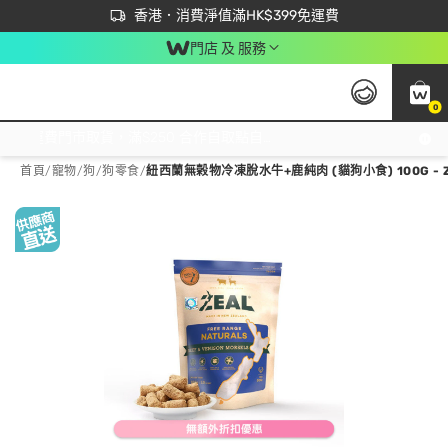
首次APP下單買滿$450 輸入 NEWAPP 即減$50
立即成為易賞錢會員盡享獨家優惠
香港．消費淨值滿HK$399免運費
門店 及 服務
0
免運費門市取貨，滿$250 合作自取點自取免運費，淨額消費滿$399，免費送貨上門！
首頁
/
寵物
/
狗
/
狗零食
/
紐西蘭無榖物冷凍脫水牛+鹿純肉 (貓狗小食) 100G - Z