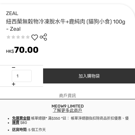
ZEAL
紐西蘭無榖物冷凍脫水牛+鹿純肉 (貓狗小食) 100g
- Zeal
70.00
HK$
加入購物袋
商戶資訊
MEOW9 LIMITED
了解更多此商戶
免運費金額
帳單總額* 滿$350 *註： 帳單淨總額指扣除商品折扣優惠、優
運費
$80
送貨時間
: 5 個工作天