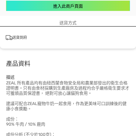
進入此商戶頁面
送貨方式
送貨到府
產品資料
描述
ZEAL 所有產品均有由紐西蘭食物安全局和農業部發出的衛生合格
證明書。只有由食材採購到生產廠房及過程均合乎嚴格衛生要求才
可獲頒品質保證書， 絕對可放心讓貓狗食用。
建議可配合ZEAL寵物牛奶一起食用，作為更美味可口訓練後的健
康小食獎勵。
成份：
90% 牛肉 / 10% 鹿肉
成份分析 (不少於100克)：