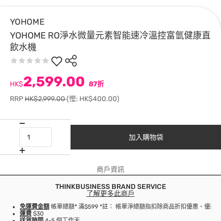
YOHOME
YOHOME RO淨水微量元素智能速冷溫控富氫健康直
飲水機
2,599.00
HK$
87折
RRP
HK$2,999.00
(慳: HK$400.00)
加入購物袋
商戶資訊
THINKBUSINESS BRAND SERVICE
了解更多此商戶
免運費金額
帳單總額* 滿$599 *註： 帳單淨總額指扣除商品折扣優惠、優
運費
$30
送貨時間
4-5 個工作天