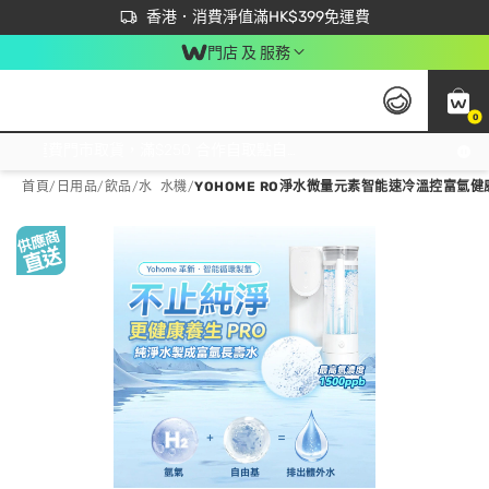
首次APP下單買滿$450 輸入 NEWAPP 即減$50
立即成為易賞錢會員盡享獨家優惠
香港．消費淨值滿HK$399免運費
門店 及 服務
0
免運費門市取貨，滿$250 合作自取點自取免運費，淨額消費滿$399，免費送貨上門！
首頁
/
日用品
/
飲品
/
水 水機
/
YOHOME RO淨水微量元素智能速冷溫控富氫