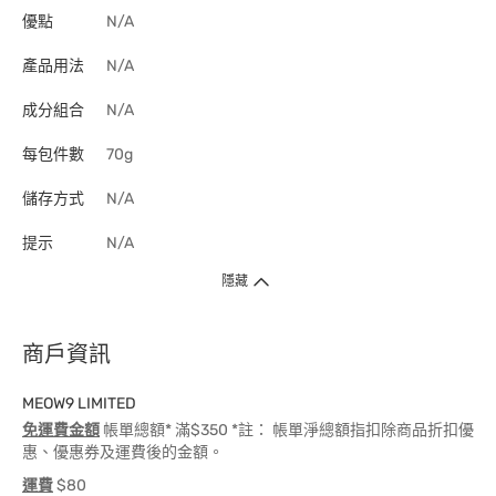
優點
N/A
產品用法
N/A
成分組合
N/A
每包件數
70g
儲存方式
N/A
提示
N/A
隱藏
商戶資訊
MEOW9 LIMITED
免運費金額
帳單總額* 滿$350 *註： 帳單淨總額指扣除商品折扣優
惠、優惠券及運費後的金額。
運費
$80