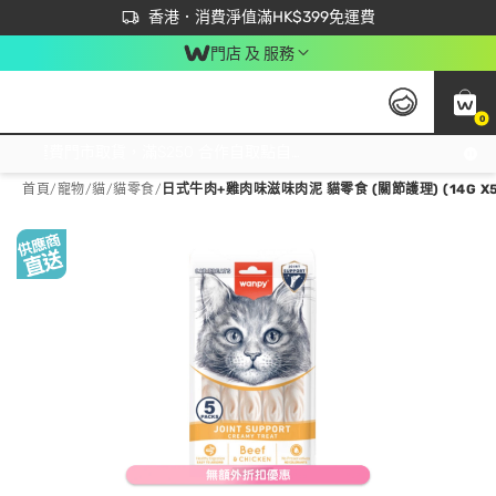
首次APP下單買滿$450 輸入 NEWAPP 即減$50
立即成為易賞錢會員盡享獨家優惠
香港．消費淨值滿HK$399免運費
門店 及 服務
0
免運費門市取貨，滿$250 合作自取點自取免運費，淨額消費滿$399，免費送貨上門！
首頁
/
寵物
/
貓
/
貓零食
/
日式牛肉+雞肉味滋味肉泥 貓零食 (關節護理) (14G X5 P