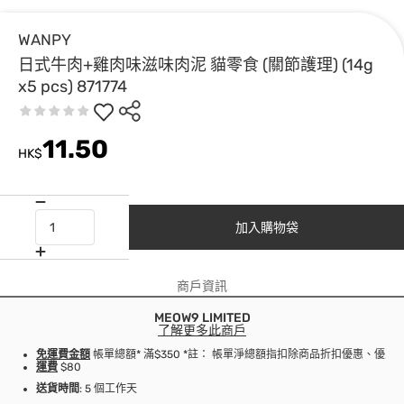
WANPY
日式牛肉+雞肉味滋味肉泥 貓零食 (關節護理) (14g
x5 pcs) 871774
11.50
HK$
加入購物袋
商戶資訊
MEOW9 LIMITED
了解更多此商戶
免運費金額
帳單總額* 滿$350 *註： 帳單淨總額指扣除商品折扣優惠、優
運費
$80
送貨時間
: 5 個工作天