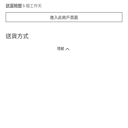
送貨時間
5 個工作天
進入此商戶頁面
送貨方式
1. 送貨到府（受衛生署條例規管產品除外 ）
隱藏
訂單總額淨值滿$399免運費（商戶直送產品除外），選取「特快送」並於早
上9點至下午7點下單，最快30分鐘內送到​。
2. 門店取貨（商戶直送產品除外）
超過160間門市滿$50免費店取，選取「特快門店取貨」最快30分鐘可取貨。
3. 順豐智能櫃（受衛生署條例規管或商戶直送產品除外）
買滿$250免費順豐智能櫃自提點自取，服務範圍包括香港島、九龍、新界、
各大小屋邨、屋苑商場等。
4.內地跨境直郵
訂單總淨值滿$500免運費。