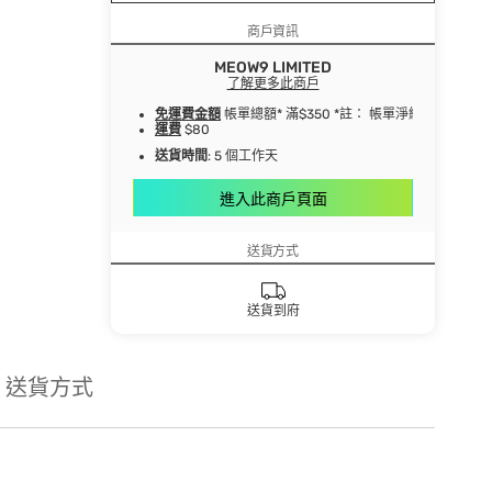
商戶資訊
MEOW9 LIMITED
了解更多此商戶
免運費金額
帳單總額* 滿$350 *註： 帳單淨總額指扣
運費
$80
送貨時間
: 5 個工作天
進入此商戶頁面
送貨方式
送貨到府
送貨方式