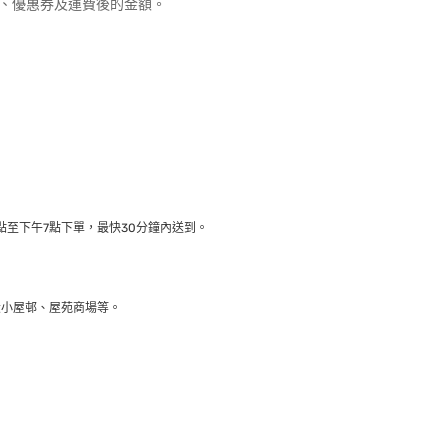
優惠、優惠券及運費後的金額。
至下午7點下單，最快30分鐘內送到​。
大小屋邨、屋苑商場等。