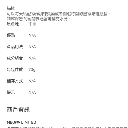
描述
可以每天給寵物作訓練獎勵或者閒暇時間的禮物,增進感情。
請確保您 的寵物要適當地補充水分。
原產地
中國
優點
N/A
產品用法
N/A
成分組合
N/A
每包件數
70g
儲存方式
N/A
提示
N/A
商戶資訊
MEOW9 LIMITED