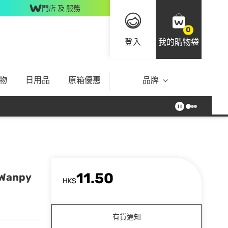
門店 及 服務
0
登入
我的購物袋
物
日用品
原箱優惠
品牌
11.50
Wanpy
HK$
有貨通知