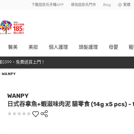
下載屈臣氏手機APP
尋找屈臣氏門市
Blog
繁體
醫美
美妝
個人護理
頭髮護理
母嬰
寵
$399，免費送貨上門！
 WANPY
WANPY
日式吞拿魚+蝦滋味肉泥 貓零食 (14g x5 pcs) - 