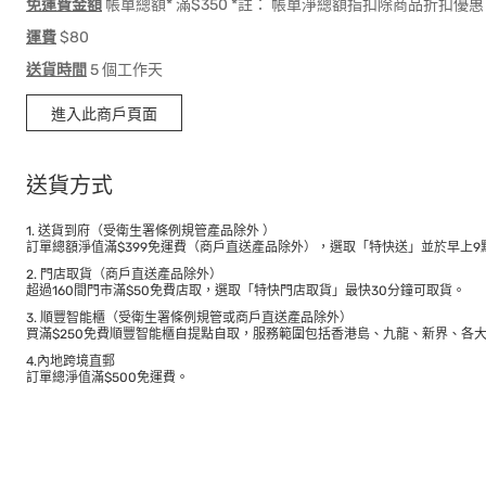
免運費金額
帳單總額* 滿$350 *註： 帳單淨總額指扣除商品折扣
運費
$80
送貨時間
5 個工作天
進入此商戶頁面
送貨方式
1. 送貨到府（受衛生署條例規管產品除外 ）
訂單總額淨值滿$399免運費（商戶直送產品除外），選取「特快送」並於早上9點
2. 門店取貨（商戶直送產品除外）
超過160間門市滿$50免費店取，選取「特快門店取貨」最快30分鐘可取貨。
3. 順豐智能櫃（受衛生署條例規管或商戶直送產品除外）
買滿$250免費順豐智能櫃自提點自取，服務範圍包括香港島、九龍、新界、各
4.內地跨境直郵
訂單總淨值滿$500免運費。