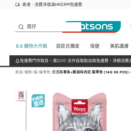
香港．消費淨值滿HK$399免運費
立即成為易賞錢會員盡享獨家優惠
首次APP下單買滿$450 輸入 NEWAPP 即減$50
生蠔BB
屈仔
8.8 購物大作戰
屈臣氏獨家
保健
美肌護膚
免運費門市取貨，滿$250 合作自取點自取免運費，淨額消費滿
首頁
/
寵物
/
貓
/
貓零食
/
日式吞拿魚+蝦滋味肉泥 貓零食 (14G X5 PCS) -