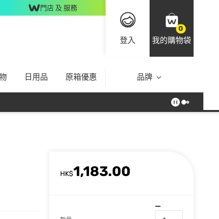
門店 及 服務
0
登入
我的購物袋
物
日用品
原箱優惠
品牌
1,183.00
HK$