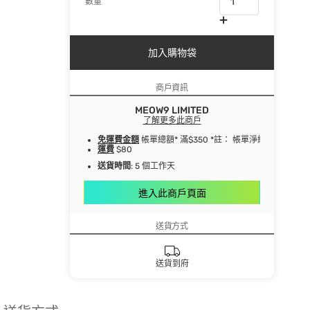
數量
加入購物袋
商戶資訊
MEOW9 LIMITED
了解更多此商戶
免運費金額
帳單總額* 滿$350 *註： 帳單淨總額指扣
運費
$80
送貨時間
: 5 個工作天
進入此商戶頁面
送貨方式
送貨到府