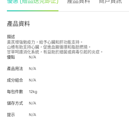
優惠 (贈品送完即止)
產品資料
商戶資訊
產品資料
描述
黃芪增強勉疫力，給予心臟和肝功能支持。
山楂有助支持心臟，促進血腋循環和脂肪燃燒。
甘草呵謢消化系統，有益助於細菌或病毒引起的炎症。
優點
N/A
產品用法
N/A
成分組合
N/A
每包件數
12kg
儲存方式
N/A
提示
N/A