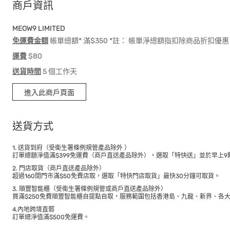
商戶資訊
MEOW9 LIMITED
免運費金額
帳單總額* 滿$350 *註： 帳單淨總額指扣除商品折扣
運費
$80
送貨時間
5 個工作天
進入此商戶頁面
送貨方式
1. 送貨到府（受衛生署條例規管產品除外 ）
訂單總額淨值滿$399免運費（商戶直送產品除外），選取「特快送」並於早上9點
2. 門店取貨（商戶直送產品除外）
超過160間門市滿$50免費店取，選取「特快門店取貨」最快30分鐘可取貨。
3. 順豐智能櫃（受衛生署條例規管或商戶直送產品除外）
買滿$250免費順豐智能櫃自提點自取，服務範圍包括香港島、九龍、新界、各
4.內地跨境直郵
訂單總淨值滿$500免運費。