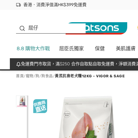
香港．消費淨值滿HK$399免運費
立即成為易賞錢會員盡享獨家優惠
首次APP下單買滿$450 輸入 NEWAPP 即減$50
生蠔BB
屈仔
8.8 購物大作戰
屈臣氏獨家
保健
美肌護膚
免運費門市取貨，滿$250 合作自取點自取免運費，淨額消費滿
首頁
/
寵物
/
狗
/
狗食品
/
黃芪抗衰老犬糧12KG - VIGOR & SAGE