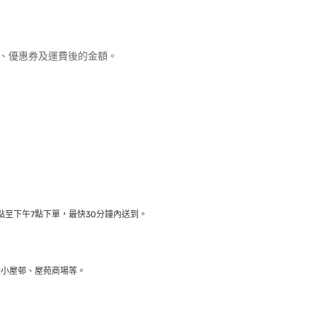
優惠、優惠券及運費後的金額。
至下午7點下單，最快30分鐘內送到​。
大小屋邨、屋苑商場等。