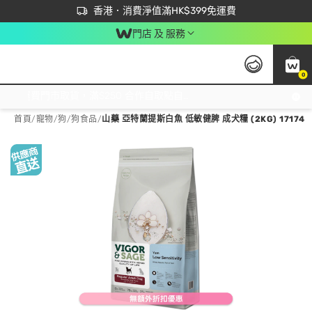
首次APP下單買滿$450 輸入 NEWAPP 即減$50
立即成為易賞錢會員盡享獨家優惠
香港．消費淨值滿HK$399免運費
門店 及 服務
0
免運費門市取貨，滿$250 合作自取點自取免運費，淨額消費滿$399，免費送貨上門！
首頁
/
寵物
/
狗
/
狗食品
/
山藥 亞特蘭提斯白魚 低敏健脾 成犬糧 (2KG) 17174