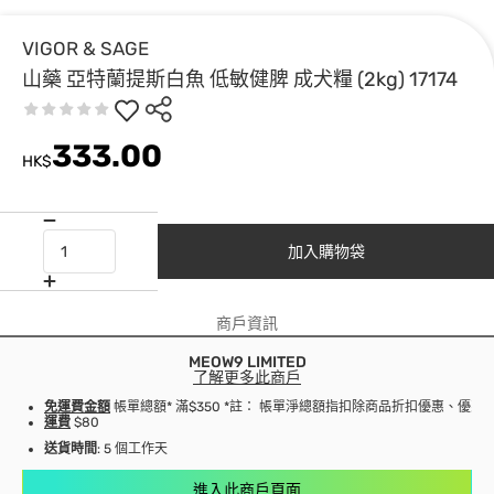
VIGOR & SAGE
山藥 亞特蘭提斯白魚 低敏健脾 成犬糧 (2kg) 17174
333.00
HK$
加入購物袋
商戶資訊
MEOW9 LIMITED
了解更多此商戶
免運費金額
帳單總額* 滿$350 *註： 帳單淨總額指扣除商品折扣優惠、優
運費
$80
送貨時間
: 5 個工作天
進入此商戶頁面