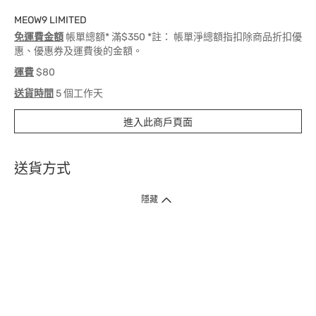
MEOW9 LIMITED
免運費金額
帳單總額* 滿$350 *註： 帳單淨總額指扣除商品折扣優
惠、優惠券及運費後的金額。
運費
$80
送貨時間
5 個工作天
進入此商戶頁面
送貨方式
1. 送貨到府（受衛生署條例規管產品除外 ）
隱藏
訂單總額淨值滿$399免運費（商戶直送產品除外），選取「特快送」並於早
上9點至下午7點下單，最快30分鐘內送到​。
2. 門店取貨（商戶直送產品除外）
超過160間門市滿$50免費店取，選取「特快門店取貨」最快30分鐘可取貨。
3. 順豐智能櫃（受衛生署條例規管或商戶直送產品除外）
買滿$250免費順豐智能櫃自提點自取，服務範圍包括香港島、九龍、新界、
各大小屋邨、屋苑商場等。
4.內地跨境直郵
訂單總淨值滿$500免運費。