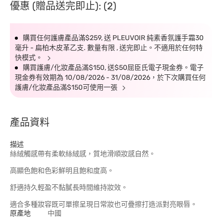
優惠 (贈品送完即止): (2)
購買任何護膚產品滿$259, 送 PLEUVOIR 純素香氛護手霜30
毫升 - 扁柏木皮革乙支. 數量有限 , 送完即止。不適用於任何特
快模式。
購買護膚/化妝產品滿$150, 送$50屈臣氏電子現金券。電子
現金券有效期為 10/08/2026 - 31/08/2026，於下次購買任何
護膚/化妝產品滿$150可使用一張
產品資料
描述
絲絨觸感帶有柔軟絲絨感，質地滑順妝感自然。
高顯色飽和色彩鮮明且飽和度高。
舒適持久輕盈不黏膩長時間維持妝效。
適合多種妝容既可單擦呈現日常妝也可疊擦打造派對亮眼唇。
原產地
中國