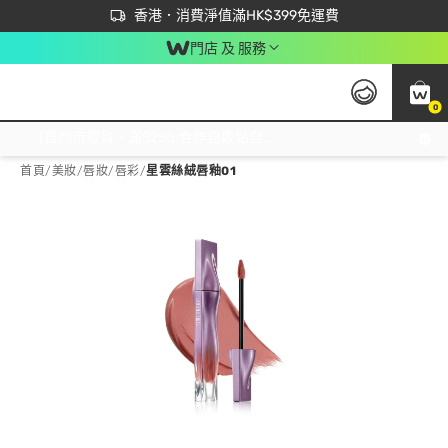
首次APP下單買滿$450 輸入 NEWAPP 即減$50
立即成為易賞錢會員盡享獨家優惠
香港．消費淨值滿HK$399免運費
門店 及 服務
0
免運費門市取貨，滿$250 合作自取點自取免運費，淨額消費滿$399，免費送貨上門！
首頁
/
美妝
/
唇妝
/
唇彩
/
星雲絲絨唇釉01