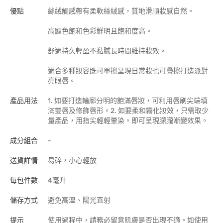
優點
絲絨觸感帶有柔軟絲絨感，質地滑順妝感自然。
高顯色飽和色彩鮮明且飽和度高。
舒適持久輕盈不黏膩長時間維持妝效。
適合多種妝容既可單擦呈現日常妝也可疊擦打造派對
亮眼唇。
產品用法
1. 如要打造輪廓分明的飽滿唇妝，可利用唇刷尖端填
滿雙唇及修飾唇形。2. 如要柔和霧化妝效，只需取少
量產品，用指尖輕輕暈染。 即可呈現朦朧漸變效果。
成分組合
-
送貨詳情
易碎，小心輕放
每包件數
4毫升
儲存方式
避免高溫、陽光直射
提示
使用過程中，請務必留意肌膚是否出現不適。如使用