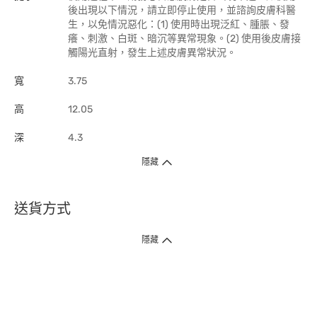
後出現以下情況，請立即停止使用，並諮詢皮膚科醫
生，以免情況惡化：(1) 使用時出現泛紅、腫脹、發
癢、刺激、白斑、暗沉等異常現象。(2) 使用後皮膚接
觸陽光直射，發生上述皮膚異常狀況。
寬
3.75
高
12.05
深
4.3
隱藏
送貨方式
1. 送貨到府（受衛生署條例規管產品除外 ）
隱藏
訂單總額淨值滿$399免運費（商戶直送產品除外），選取「特快送」並於早
上9點至下午7點下單，最快30分鐘內送到​。
2. 門店取貨（商戶直送產品除外）
超過160間門市滿$50免費店取，選取「特快門店取貨」最快30分鐘可取貨。
3. 順豐智能櫃（受衛生署條例規管或商戶直送產品除外）
買滿$250免費順豐智能櫃自提點自取，服務範圍包括香港島、九龍、新界、