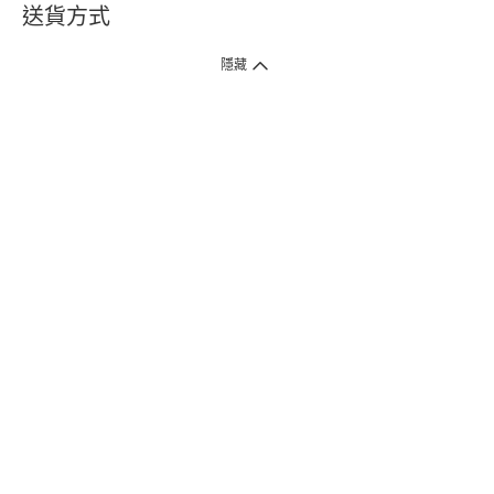
送貨方式
1. 送貨到府（受衛生署條例規管產品除外 ）
隱藏
訂單總額淨值滿$399免運費（商戶直送產品除外），選取「特快送」並於早
上9點至下午7點下單，最快30分鐘內送到​。
2. 門店取貨（商戶直送產品除外）
超過160間門市滿$50免費店取，選取「特快門店取貨」最快30分鐘可取貨。
3. 順豐智能櫃（受衛生署條例規管或商戶直送產品除外）
買滿$250免費順豐智能櫃自提點自取，服務範圍包括香港島、九龍、新界、
各大小屋邨、屋苑商場等。
4.內地跨境直郵
訂單總淨值滿$500免運費。