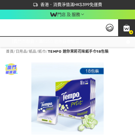
首次APP下單買滿$450 輸入 NEWAPP 即減$50
立即成為易賞錢會員盡享獨家優惠
香港．消費淨值滿HK$399免運費
門店 及 服務
0
免運費門市取貨，滿$250 合作自取點自取免運費，淨額消費滿$399，免費送貨上門！
首頁
/
日用品
/
紙品
/
紙巾
/
TEMPO 迷你茉莉花味紙手巾18包裝