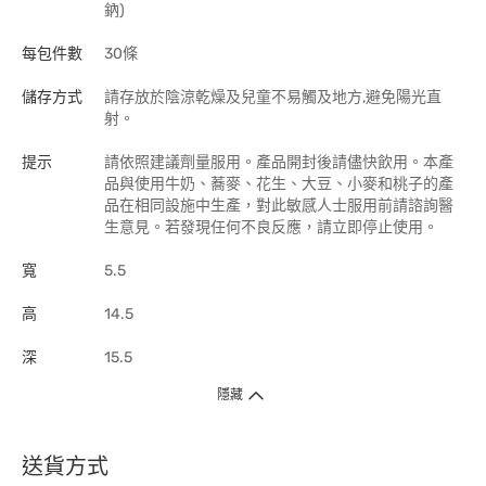
鈉)
每包件數
30條
儲存方式
請存放於陰涼乾燥及兒童不易觸及地方,避免陽光直
射。
提示
請依照建議劑量服用。產品開封後請儘快飲用。本產
品與使用牛奶、蕎麥、花生、大豆、小麥和桃子的產
品在相同設施中生產，對此敏感人士服用前請諮詢醫
生意見。若發現任何不良反應，請立即停止使用。
寬
5.5
高
14.5
深
15.5
隱藏
送貨方式