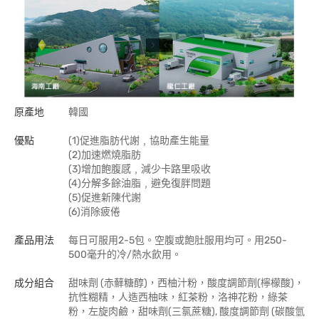
原產地
韓國
優點
(1)促進脂肪代謝﹐協助產生能量
(2)加速燃燒脂肪
(3)增加飽腹感﹐減少卡路里吸收
(4)分解多餘油脂﹐避免復胖問題
(5)促進新陳代謝
(6)消除疲倦
產品用法
每日可服用2-5包。空腹或飽肚服用均可。用250-
500毫升的冷/熱水飲用。
成分組合
甜味劑 (赤蘚糖醇)，西柚汁粉，酸度調節劑(檸檬酸)，
抗性糊精，人造西柚味，紅茶粉，洛神花粉，綠茶
粉，左旋肉鹼，甜味劑(三氯蔗糖), 酸度調節劑 (碳酸氫