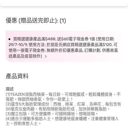
優惠 (贈品送完即止): (1)
買精選健康產品滿$488, 送$60電子現金券 1張 (使用日期:
29/7-10/9, 使用方法: 於屈臣氏網店買精選健康產品滿$120, 可
使用一張電子現金券; 無額外折扣優惠產品, 訂購計劃, 供應商直
送產品及疫苗除外)
產品資料
描述
(1)TEAZEN溶脂西柚茶 - 每日飲，可增飽腹感，輕鬆纖體瘦身，不
復肥。微甜西柚香氣，令你一飲愛上！
(2)蘊含5大脂肪管理成份：西柚﹑綠茶﹑紅茶﹑洛神花﹑每包含有
20毫克左旋肉鹼，有助阻隔新脂肪形成﹐加快排解舊脂肪。
(3)獨立包裝，可方便攜帶，可隨時隨地，想喝就喝。
(4)適合少運動多脂肪人士。想健康地瘦身纖體。注重體重管理人
士。控制食慾人士。