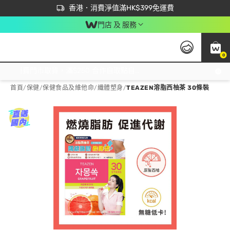
首次APP下單買滿$450 輸入 NEWAPP 即減$50
立即成為易賞錢會員盡享獨家優惠
香港．消費淨值滿HK$399免運費
門店 及 服務
0
免運費門市取貨，滿$250 合作自取點自取免運費，淨額消費滿$399，免費送貨上門！
首頁
/
保健
/
保健食品及維他命
/
纖體塑身
/
TEAZEN溶脂西柚茶 30條裝