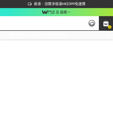
首次APP下單買滿$450 輸入 NEWAPP 即減$50
立即成為易賞錢會員盡享獨家優惠
香港．消費淨值滿HK$399免運費
門店 及 服務
0
免運費門市取貨，滿$250 合作自取點自取免運費，淨額消費滿$399，免費送貨上門！