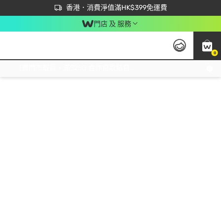
首次APP下單買滿$450 輸入 NEWAPP 即減$50
立即成為易賞錢會員盡享獨家優惠
香港．消費淨值滿HK$399免運費
門店 及 服務
0
免運費門市取貨，滿$250 合作自取點自取免運費，淨額消費滿$399，免費送貨上門！